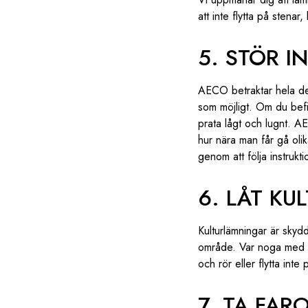
att inte flytta på stenar
5. STÖR 
AECO betraktar hela den
som möjligt. Om du befin
prata lågt och lugnt. A
hur nära man får gå olik
genom att följa instrukt
6. LÅT KU
Kulturlämningar är skyd
område. Var noga med va
och rör eller flytta inte
7. TA FAR