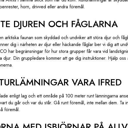
, benrester, horn, drivved eller andra föremål.
INTE DJUREN OCH FÅGLARNA
 arktiska faunan som skyddad och undviker att störa djur och fågla
ner dig i närheten av djur eller häckande fåglar ber vi dig att und
ECO har begränsningar för hur stora grupper får vara vid landstignin
a djur. Din gruppledare kommer att ge dig instruktioner. Hjälp oss a
ionerna.
LTURLÄMNINGAR VARA IFRED
dade enligt lag och ett område på 100 meter runt lämningarna ans
rt du går och var du står. Gå runt föremål, inte mellan dem. Ta 
 på föremål.
ORNA MED ISBJÖRNAR PÅ ALL