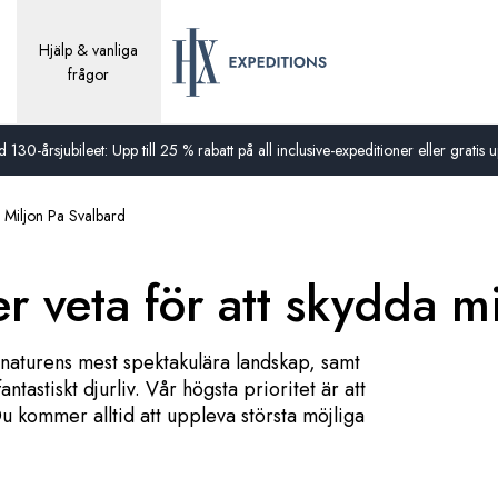
Hjälp & vanliga
frågor
0-årsjubileet: Upp till 25 % rabatt på all inclusive-expeditioner eller gratis up
 Miljon Pa Svalbard
r veta för att skydda m
 naturens mest spektakulära landskap, samt
tastiskt djurliv. Vår högsta prioritet är att
Du kommer alltid att uppleva största möjliga