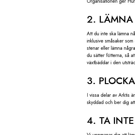
Organisationen ger Hurt
2. LÄMNA 
Att du inte ska lämna nå
inklusive småsaker som c
stenar eller lämna några
du sätter fötterna, så a
växtbäddar i den utsträc
3. PLOCK
I vissa delar av Arktis 
skyddad och ber dig att
4. TA IN
Vi uppmanar dig att läm