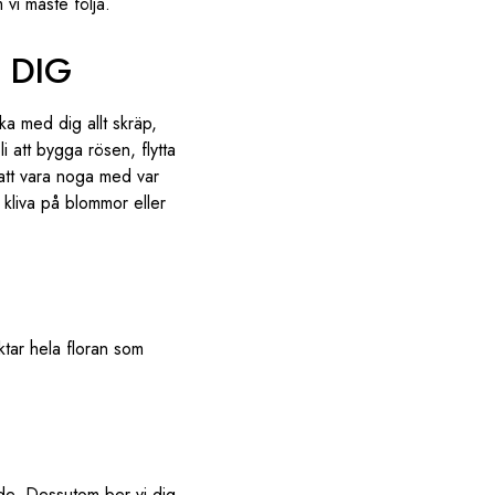
vi måste följa.
 DIG
ka med dig allt skräp,
i att bygga rösen, flytta
 att vara noga med var
 kliva på blommor eller
ktar hela floran som
ade. Dessutom ber vi dig