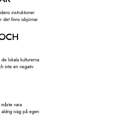
idens instruktioner.
 det finns isbjörnar.
 OCH
de lokala kulturerna.
ch inte en negativ.
d måste vara
å aldrig iväg på egen