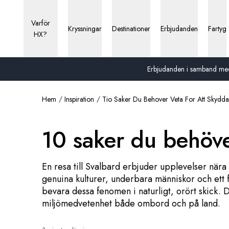
Varför
Kryssningar
Destinationer
Erbjudanden
Fartyg
HX?
Erbjudanden i samband med 13
Hem
Inspiration
Tio Saker Du Behover Veta For Att Skydda
10 saker du behöve
En resa till Svalbard erbjuder upplevelser nära
genuina kulturer, underbara människor och ett fan
bevara dessa fenomen i naturligt, orört skick. 
miljömedvetenhet både ombord och på land.