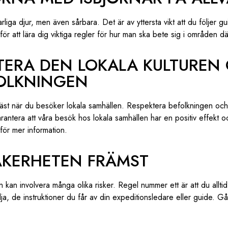
farliga djur, men även sårbara. Det är av yttersta vikt att du följer gu
ör att lära dig viktiga regler för hur man ska bete sig i områden där
KTERA DEN LOKALA KULTUREN
OLKNINGEN
äst när du besöker lokala samhällen. Respektera befolkningen och 
rantera att våra besök hos lokala samhällen har en positiv effekt o
för mer information.
SÄKERHETEN FRÄMST
 kan involvera många olika risker. Regel nummer ett är att du allti
a, de instruktioner du får av din expeditionsledare eller guide. G