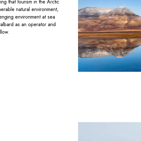
ng that tourism in the Arctic
lnerable natural environment,
llenging environment at sea
valbard as an operator and
llow.