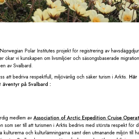
Norwegian Polar Institutes projekt för registrering av havsdäggdjur
ter ökar vi kunskapen om livsmiljöer och säsongsbaserade migrati
gen av Svalbard.
ss att bedriva respektfull, miljövänlig och säker turism i Arktis.
Här 
t äventyr på Svalbard :
värdig medlem av
Association of Arctic Expedition Cruise Opera
on som ser till att turismen i Arktis bedrivs med största respekt för 
a kulturerna och kulturlämningarna samt den utmanande miljön till h