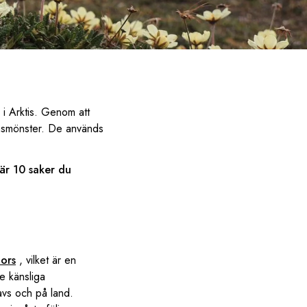
 i Arktis. Genom att
onsmönster. De används
är 10 saker du
tors
, vilket är en
de känsliga
avs och på land.