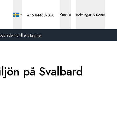
Kontakt
Bokningar & Konto
+46 844687060
pgradering till svit.
Läs mer
Global
Australien
iljön på Svalbard
Storbritannien
USA
Tyskland
Schweiz