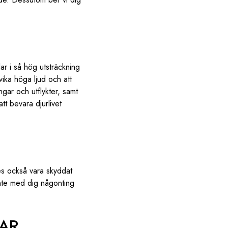
r i så hög utsträckning
vika höga ljud och att
gar och utflykter, samt
tt bevara djurlivet
es också vara skyddat
inte med dig någonting
VAR