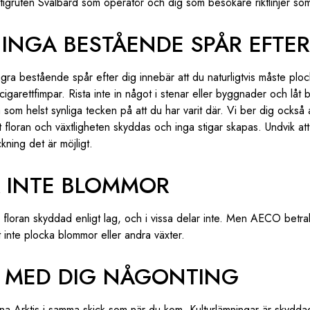
igruten Svalbard som operatör och dig som besökare riktlinjer som 
INGA BESTÅENDE SPÅR EFTER
gra bestående spår efter dig innebär att du naturligtvis måste ploc
igarettfimpar. Rista inte in något i stenar eller byggnader och låt bl
 som helst synliga tecken på att du har varit där. Vi ber dig också
tt floran och växtligheten skyddas och inga stigar skapas. Undvik att
kning det är möjligt.
A INTE BLOMMOR
är floran skyddad enligt lag, och i vissa delar inte. Men AECO betra
 inte plocka blommor eller andra växter.
TE MED DIG NÅGONTING
na Arktis i samma skick som när du kom. Kulturlämningar är skydd