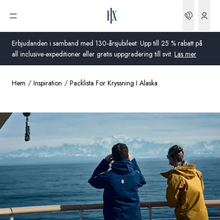
Boknin
Öppna meny
Erbjudanden i samband med 130-årsjubileet: Upp till 25 % rabatt på
all inclusive-expeditioner eller gratis uppgradering till svit.
Läs mer
Hem
Inspiration
Packlista For Kryssning I Alaska
Global
Australien
Storbritannien
USA
Tyskland
Schweiz
Sverige
Frankrike