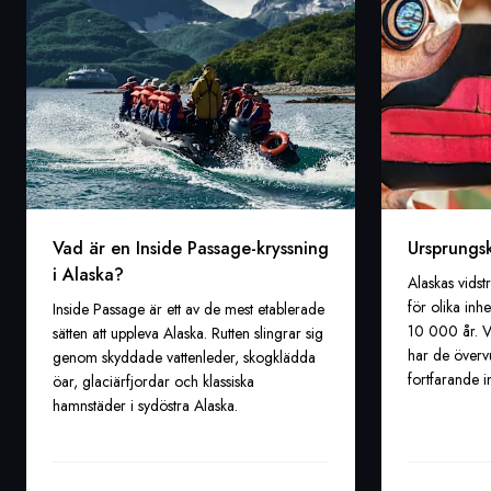
Vad är en Inside Passage-kryssning
Ursprungsk
i Alaska?
Alaskas vidst
för olika inh
Inside Passage är ett av de mest etablerade
10 000 år. Vi
sätten att uppleva Alaska. Rutten slingrar sig
har de övervu
genom skyddade vattenleder, skogklädda
fortfarande i
öar, glaciärfjordar och klassiska
hamnstäder i sydöstra Alaska.