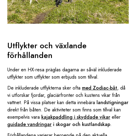
Utflykter och växlande
förhållanden
Under en HX-resa präglas dagarna av såväl inkluderade
utflykter som utflykter som erbjuds som tillval.
De inkluderade utflykterna sker ofta
med Zodiac-båt
, då
vi utforskar fjordar, glaciärfronter och kustens vikar från
vattnet. På vissa platser kan detta innebära
landstigningar
direkt från båten. De aktiviteter som finns som tillval kan
exempelvis vara
kajakpaddling i skyddade vikar
eller
guidade vandringar
i skogar och kustlandskap
.
Förhållandena varierar beroende på den aktuella