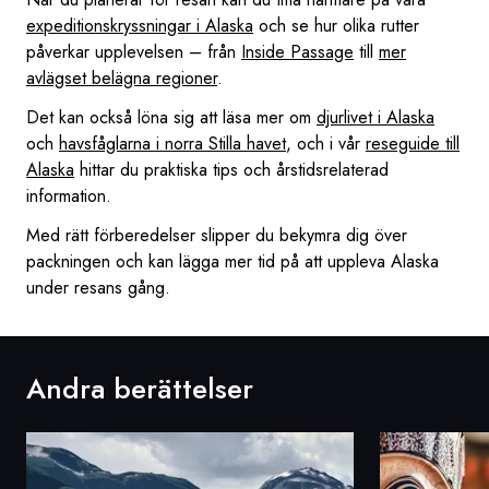
expeditionskryssningar i Alaska
och se hur olika rutter
påverkar upplevelsen – från
Inside Passage
till
mer
avlägset belägna regioner
.
Det kan också löna sig att läsa mer om
djurlivet i Alaska
och
havsfåglarna i norra Stilla havet
, och i vår
reseguide till
Alaska
hittar du praktiska tips och årstidsrelaterad
information.
Med rätt förberedelser slipper du bekymra dig över
packningen och kan lägga mer tid på att uppleva Alaska
under resans gång.
Andra berättelser