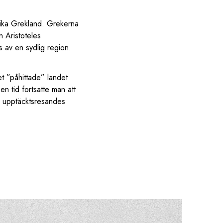
ntika Grekland. Grekerna
n Aristoteles
s av en sydlig region.
et ”påhittade” landet
n tid fortsatte man att
a upptäcktsresandes