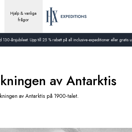
Hjälp & vanliga
frågor
0-årsjubileet: Upp till 25 % rabatt på all inclusive-expeditioner eller gratis up
skningen av Antarktis
kningen av Antarktis på 1900-talet.