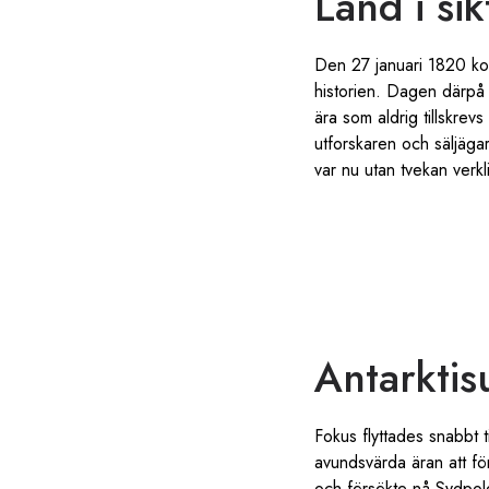
Land i sik
Den 27 januari 1820 ko
historien. Dagen därpå
ära som aldrig tillskre
utforskaren och säljäga
var nu utan tvekan verkl
Antarktis
Fokus flyttades snabbt 
avundsvärda äran att fö
och försökte nå Sydpole