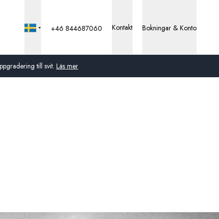
Kontakt
Bokningar & Konto
+46 844687060
pgradering till svit.
Läs mer
Global
Australien
Storbritannien
USA
Tyskland
Schweiz