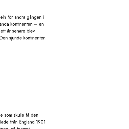
eln för andra gången i
kända kontinenten – en
ett år senare blev
. Den sjunde kontinenten
a
de som skulle få den
glade från England 1901
inna, så teamet