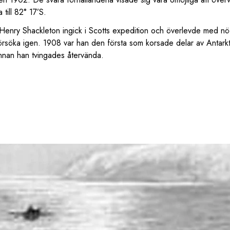
 till 82° 17’S.
 Henry Shackleton ingick i Scotts expedition och överlevde med n
försöka igen. 1908 var han den första som korsade delar av Antark
nnan han tvingades återvända.