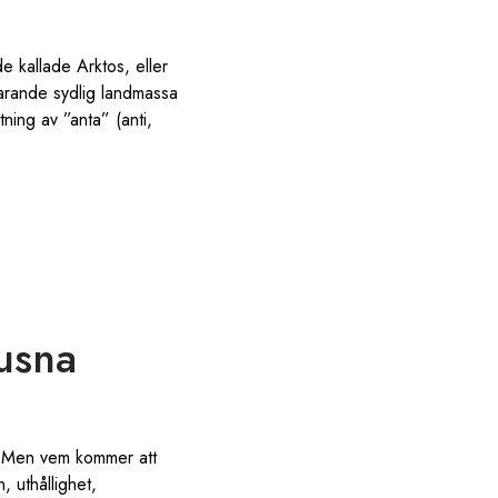
de kallade Arktos, eller
varande sydlig landmassa
ning av ”anta” (anti,
usna
g. Men vem kommer att
, uthållighet,