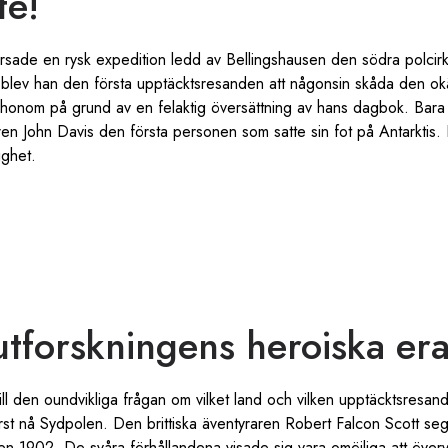
te!
rsade en rysk expedition ledd av Bellingshausen den södra polcirk
 blev han den första upptäcktsresanden att någonsin skåda den o
vs honom på grund av en felaktig översättning av hans dagbok. Bara 
ren John Davis den första personen som satte sin fot på Antarktis
ighet.
utforskningens heroiska er
till den oundvikliga frågan om vilket land och vilken upptäcktsresan
rst nå Sydpolen. Den brittiska äventyraren Robert Falcon Scott se
n 1902. De svåra förhållandena visade sig vara omöjliga att överv