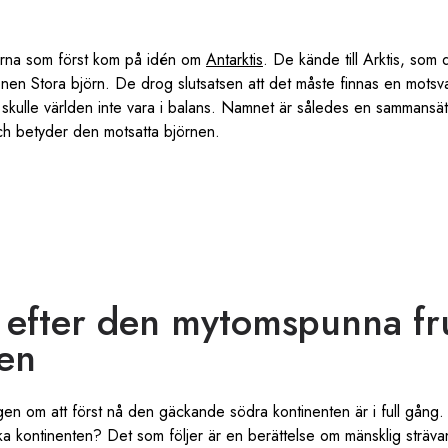
erna som först kom på idén om
Antarktis
. De kände till Arktis, som 
ionen Stora björn. De drog slutsatsen att det måste finnas en mots
 skulle världen inte vara i balans. Namnet är således en sammansätt
ch betyder den motsatta björnen.
 efter den mytomspunna fr
ten
gen om att först nå den gäckande södra kontinenten är i full gån
ka kontinenten? Det som följer är en berättelse om mänsklig strävan