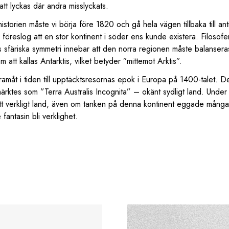
att lyckas där andra misslyckats.
istorien måste vi börja före 1820 och gå hela vägen tillbaka till a
föreslog att en stor kontinent i söder ens kunde existera. Filosofe
s sfäriska symmetri innebar att den norra regionen måste balansera
 att kallas Antarktis, vilket betyder ”mittemot Arktis”.
framåt i tiden till upptäcktsresornas epok i Europa på 1400-talet. D
ärktes som ”Terra Australis Incognita” – okänt sydligt land. Under e
ett verkligt land, även om tanken på denna kontinent eggade mång
 fantasin bli verklighet.