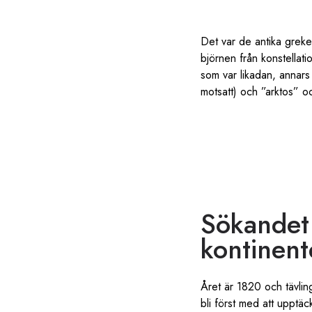
Det var de antika grek
björnen från konstellat
som var likadan, annars
motsatt) och ”arktos” o
Sökandet
kontinen
Året är 1820 och tävlin
bli först med att upptäc