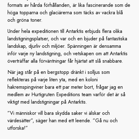
formats av hårda förhållanden, är lika fascinerande som de
höga topparna och glaciärerna som täcks av vackra blå
och gröna toner.
Under hela expeditionen till Antarktis erbjuds flera olika
landstigningsplatser, och var och en bjuder på fantastiska
landskap, djurliv och miljöer. Spänningen är densamma
inför varje ny landstigning, och vetskapen om att Antarktis
överträffar alla förväntningar får hjärtat att slå snabbare.
När jag står på en bergstopp dränkt i solljus som
reflekteras på varje liten yta, med en koloni
hakremspingviner bara ett par meter bort, frågar jag en
medlem av Hurtigruten Expeditions team varför det är så
viktigt med landstigningar på Antarktis.
”Vi människor vill bara skydda saker vi älskar och
värdesätter”, säger han med ett leende. ”Gå nu och
utforska!”