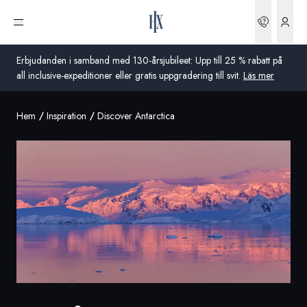
Boknin
Öppna meny
Erbjudanden i samband med 130-årsjubileet: Upp till 25 % rabatt på
all inclusive-expeditioner eller gratis uppgradering till svit.
Läs mer
Hem
Inspiration
Discover Antarctica
Global
Australien
Storbritannien
USA
Tyskland
Schweiz
Sverige
Frankrike