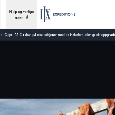
Hjelp og vanlige
spørsmål
d: Opptil 25 % rabatt på ekspedisjoner med alt inkludert, eller gratis oppgraderi