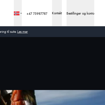
Kontakt
Bestillinger og konto
+47 75987787
ng til suite.
Les mer
Global
Australia
Storbritannia
USA
Tyskland
Sveits