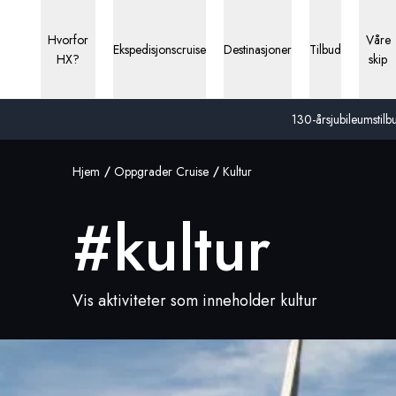
Hvorfor
Våre
Ekspedisjonscruise
Destinasjoner
Tilbud
HX?
skip
130-årsjubileumstilbu
Hjem
Oppgrader Cruise
Kultur
#kultur
Vis aktiviteter som inneholder kultur