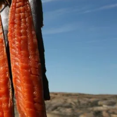
Frankrike
Sverige
Danmark
Norge