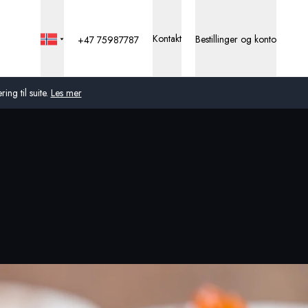
Kontakt
Bestillinger og konto
+47 75987787
ng til suite.
Les mer
Global
Australia
Storbritannia
USA
Tyskland
Sveits