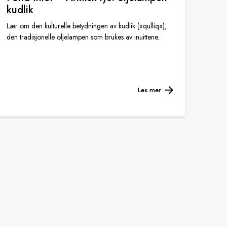
kudlik
Lær om den kulturelle betydningen av kudlik («qulliq»),
den tradisjonelle oljelampen som brukes av inuittene.
Les mer