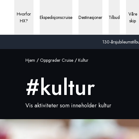
Hvorfor
Våre
Ekspedisjonscruise
Destinasjoner
Tilbud
HX?
skip
130-årsjubileumstilbu
Hjem
Oppgrader Cruise
Kultur
#kultur
Vis aktiviteter som inneholder kultur