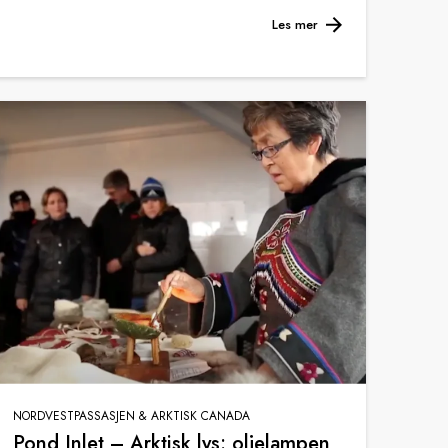
Les mer
NORDVESTPASSASJEN & ARKTISK CANADA
Pond Inlet – Arktisk lys: oljelampen