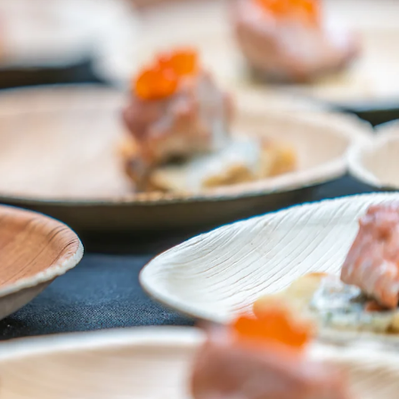
Frankrike
Sverige
Danmark
Norge