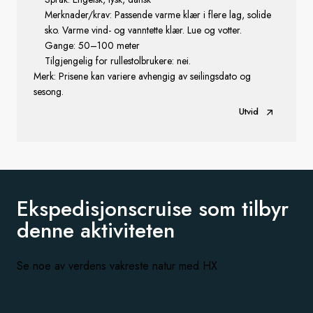
Merknader/krav: Passende varme klær i flere lag, solide
sko. Varme vind- og vanntette klær. Lue og votter.
Gange: 50–100 meter
Tilgjengelig for rullestolbrukere: nei.
Merk: Prisene kan variere avhengig av seilingsdato og
sesong.
Utvid
Ekspedisjonscruise som tilbyr
denne aktiviteten
Se noe av verdens vakreste natur med HX