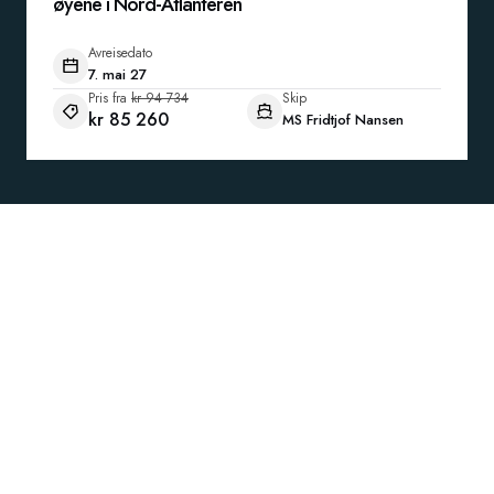
øyene i Nord-Atlanteren
Avreisedato
7. mai 27
Pris fra
kr 94 734
Skip
kr 85 260
MS Fridtjof Nansen