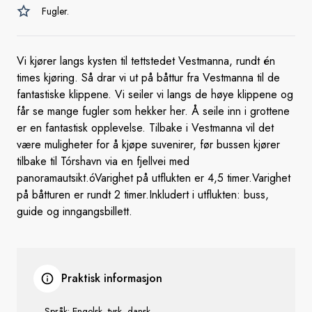
Fugler.
Vi kjører langs kysten til tettstedet Vestmanna, rundt én
times kjøring. Så drar vi ut på båttur fra Vestmanna til de
fantastiske klippene. Vi seiler vi langs de høye klippene og
får se mange fugler som hekker her. Å seile inn i grottene
er en fantastisk opplevelse. Tilbake i Vestmanna vil det
være muligheter for å kjøpe suvenirer, før bussen kjører
tilbake til Tórshavn via en fjellvei med
panoramautsikt.óVarighet på utflukten er 4,5 timer.Varighet
på båtturen er rundt 2 timer.Inkludert i utflukten: buss,
guide og inngangsbillett.
Praktisk informasjon
Språk: Engelsk, tysk, dansk