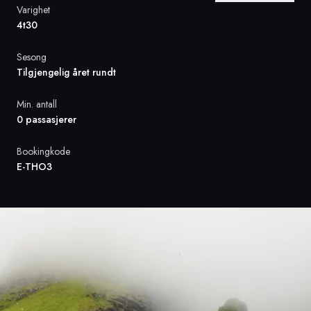
Varighet
4t30
Sverige
Sesong
Danmark
Tilgjengelig året rundt
Norge
Min. antall
0 passasjerer
Bookingkode
E-THO3