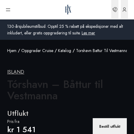
Bestilli
Åpne meny
130-årsjubileumstilbud: Opptil 25 % rabatt på ekspedisjoner med alt
inkludert, eller gratis oppgradering til suite.
Les mer
Hjem
Oppgrader Cruise
Katalog
Torshavn Battur Til Vestmanna
Global
Australia
ISLAND
Storbritannia
Tórshavn – Båttur til
Vestmanna
USA
Tyskland
Utflukt
Sveits
Pris fra
Bestill utflukt
kr 1 541
Norge
Frankrike