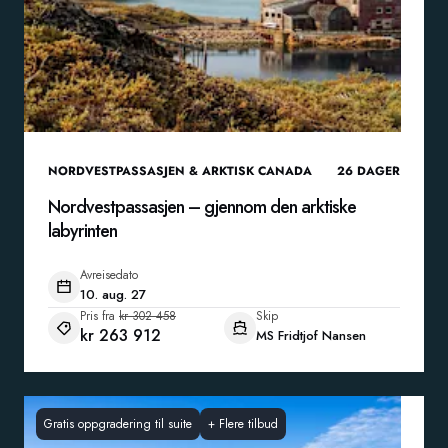
NORDVESTPASSASJEN & ARKTISK CANADA
26
DAGER
Nordvestpassasjen – gjennom den arktiske
labyrinten
Avreisedato
10. aug. 27
Pris fra
kr 302 458
Skip
kr 263 912
MS Fridtjof Nansen
Gratis oppgradering til suite
+
Flere tilbud