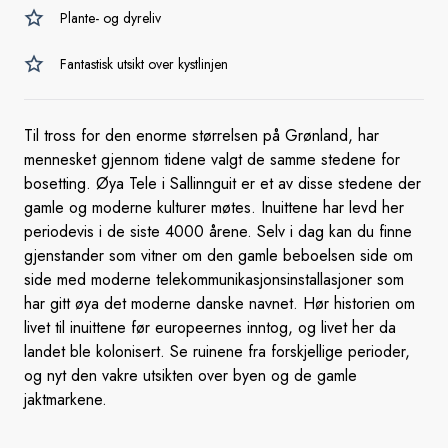
Plante- og dyreliv
Fantastisk utsikt over kystlinjen
Til tross for den enorme størrelsen på Grønland, har
mennesket gjennom tidene valgt de samme stedene for
bosetting. Øya Tele i Sallinnguit er et av disse stedene der
gamle og moderne kulturer møtes. Inuittene har levd her
periodevis i de siste 4000 årene. Selv i dag kan du finne
gjenstander som vitner om den gamle beboelsen side om
side med moderne telekommunikasjonsinstallasjoner som
har gitt øya det moderne danske navnet. Hør historien om
livet til inuittene før europeernes inntog, og livet her da
landet ble kolonisert. Se ruinene fra forskjellige perioder,
og nyt den vakre utsikten over byen og de gamle
jaktmarkene.