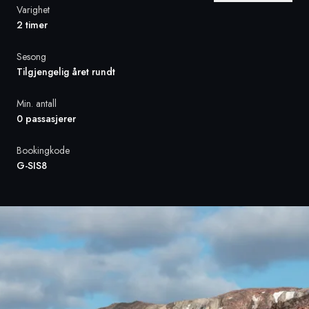
Varighet
2 timer
Sverige
Sesong
Danmark
Tilgjengelig året rundt
Norge
Min. antall
0 passasjerer
Bookingkode
G-SIS8