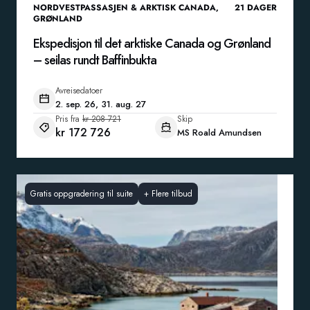
NORDVESTPASSASJEN & ARKTISK CANADA
,
21
DAGER
GRØNLAND
Ekspedisjon til det arktiske Canada og Grønland
– seilas rundt Baffinbukta
Avreisedatoer
2. sep. 26, 31. aug. 27
Pris fra
kr 208 721
Skip
kr 172 726
MS Roald Amundsen
Gratis oppgradering til suite
+
Flere tilbud