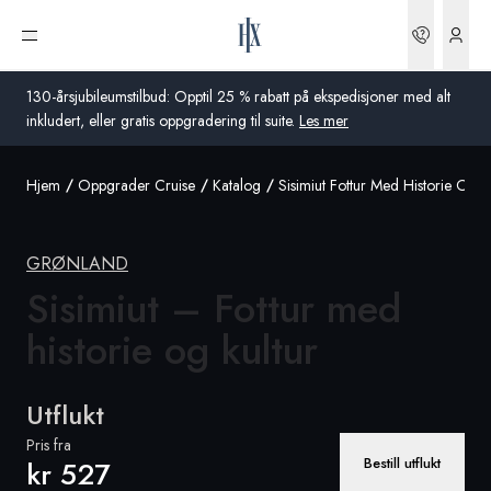
Bestilli
Åpne meny
130-årsjubileumstilbud: Opptil 25 % rabatt på ekspedisjoner med alt
inkludert, eller gratis oppgradering til suite.
Les mer
Hjem
Oppgrader Cruise
Katalog
Sisimiut Fottur Med Historie Og K
Global
Australia
GRØNLAND
Storbritannia
Sisimiut – Fottur med
historie og kultur
USA
Tyskland
Utflukt
Sveits
Pris fra
Bestill utflukt
kr 527
Norge
Frankrike