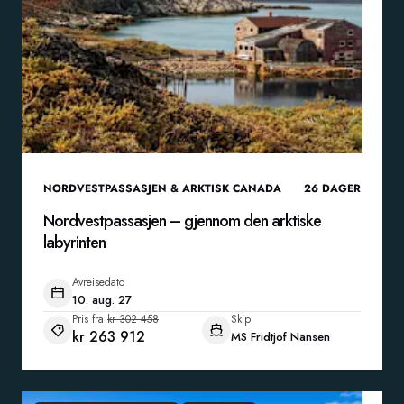
NORDVESTPASSASJEN & ARKTISK CANADA
26
DAGER
Nordvestpassasjen – gjennom den arktiske
labyrinten
Avreisedato
10. aug. 27
Pris fra
kr 302 458
Skip
kr 263 912
MS Fridtjof Nansen