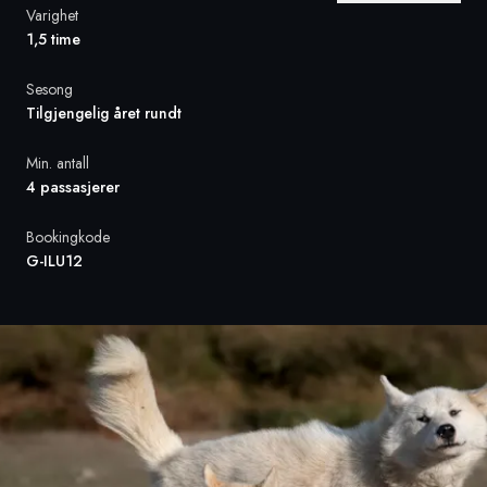
Varighet
1,5 time
Sverige
Sesong
Danmark
Tilgjengelig året rundt
Norge
Min. antall
4 passasjerer
Bookingkode
G-ILU12