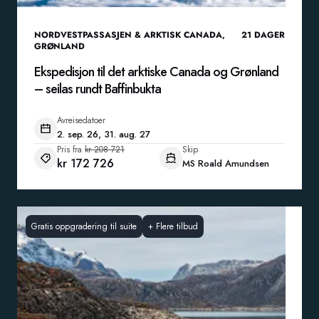
NORDVESTPASSASJEN & ARKTISK CANADA
,
21
DAGER
GRØNLAND
Ekspedisjon til det arktiske Canada og Grønland
– seilas rundt Baffinbukta
Avreisedatoer
2. sep. 26, 31. aug. 27
Pris fra
kr 208 721
Skip
kr 172 726
MS Roald Amundsen
Gratis oppgradering til suite
+
Flere tilbud