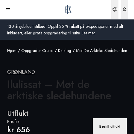
Bestilli
Åpne meny
130-årsjubileumstilbud: Opptil 25 % rabatt på ekspedisjoner med alt
inkludert, eller gratis oppgradering til suite.
Les mer
Hjem
Oppgrader Cruise
Katalog
Mot De Arktiske Sledehundene
Global
Australia
GRØNLAND
Storbritannia
Ilulissat – Møt de
arktiske sledehundene
USA
Tyskland
Utflukt
Sveits
Pris fra
Bestill utflukt
kr 656
Norge
Frankrike