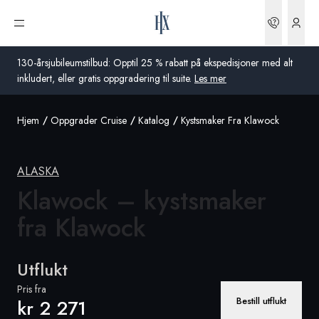
Bestilli
Åpne meny
130-årsjubileumstilbud: Opptil 25 % rabatt på ekspedisjoner med alt
inkludert, eller gratis oppgradering til suite.
Les mer
Hjem
Oppgrader Cruise
Katalog
Kystsmaker Fra Klawock
Global
Australia
ALASKA
Storbritannia
Klawock – kystsmaker
fra Klawock
USA
Tyskland
Utflukt
Sveits
Pris fra
Bestill utflukt
kr 2 271
Norge
Frankrike