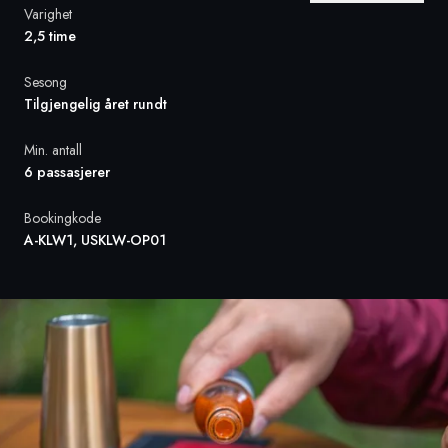
Varighet
2,5 time
Sverige
Sesong
Danmark
Tilgjengelig året rundt
Norge
Min. antall
6 passasjerer
Bookingkode
A-KLW1, USKLW-OP01