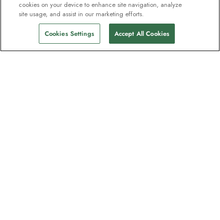
cookies on your device to enhance site navigation, analyze
site usage, and assist in our marketing efforts.
Cookies Settings
Accept All Cookies
Nyhetsbrevet som
oppdagelsesreisende elsker
Gjør som én million abonnenter – registrer
deg for destinasjonsguider, tilbud og live
webinarer med ekspedisjonseksperter