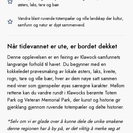
østers, laks, tare og bær.
Vandre blant ruvende totempæler og ville landskap der kultur,
samfunn og natur er dypt sammenvevd.
Når tidevannet er ute, er
bordet dekket
Denne opplevelsen er en feiring av Klawock-samfunnets
langvarige forhold til havet. Du begynner med en
kokkeledet prøvesmaking av lokale østers, laks, kveite,
rogn, tare og ville bær, hver av dem nøye satt sammen
med viner som gjenspeiler øyas særegne karakter. Mellom
rettene kan du vandre rundt i Klawocks berømte Totem
Park og Veteran Memorial Park, der kunst og historie gir
gjenklang gjennom ruvende totempæler og delte historier.
*Selv om vi er glade over å kunne dele de unike smakene
denne regionen har å by på, er det viktig å merke seg at