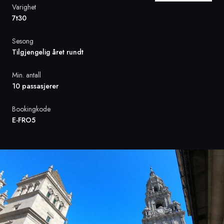
Varighet
7t30
Sverige
Sesong
Danmark
Tilgjengelig året rundt
Norge
Min. antall
10 passasjerer
Bookingkode
E-FRO5