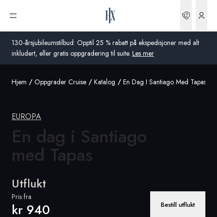
Bestilli
Åpne meny
130-årsjubileumstilbud: Opptil 25 % rabatt på ekspedisjoner med alt
inkludert, eller gratis oppgradering til suite.
Les mer
Hjem
Oppgrader Cruise
Katalog
En Dag I Santiago Med Tapas
Global
Australia
EUROPA
Storbritannia
En dag i Santiago
med Tapas
USA
Tyskland
Utflukt
Sveits
Pris fra
Bestill utflukt
kr 940
Norge
Frankrike