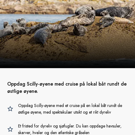
Oppdag Scilly-øyene med cruise på lokal båt rundt de
østlige øyene.
Oppdag Scilly-øyene med et cruise på en lokal båt rundt de
østlige øyene, med spektakulær utsikt og et rikt dyreliv
Et fristed for dyreliv og sjøfugler. Du kan oppdage havsuler,
skarver, hvaler og den atlantiske gråselen