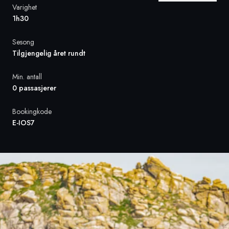
Varighet
1h30
Sverige
Sesong
Danmark
Tilgjengelig året rundt
Norge
Min. antall
0 passasjerer
Bookingkode
E-IOS7