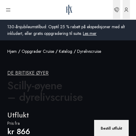
Bestilli
Åpne meny
130-årsjubileumstilbud: Opptil 25 % rabatt på ekspedisjoner med alt
inkludert, eller gratis oppgradering til suite.
Les mer
Hjem
Oppgrader Cruise
Katalog
Dyrelivscruise
Global
Australia
DE BRITISKE ØYER
Storbritannia
Scilly-øyene
– dyrelivscruise
USA
Tyskland
Utflukt
Sveits
Pris fra
Bestill utflukt
kr 866
Norge
Frankrike