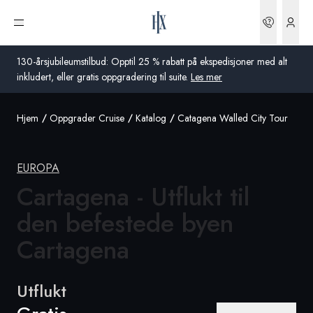
Bestilli
Åpne meny
130-årsjubileumstilbud: Opptil 25 % rabatt på ekspedisjoner med alt
inkludert, eller gratis oppgradering til suite.
Les mer
Hjem
Oppgrader Cruise
Katalog
Catagena Walled City Tour
Global
Australia
EUROPA
Storbritannia
Cartagena - Utflukt til
den befestede byen
USA
Cartagena
Tyskland
Sveits
Utflukt
Norge
Frankrike