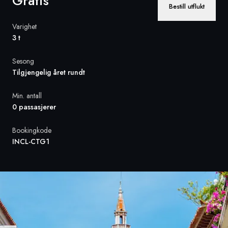
Gratis
Bestill utflukt
Sverige
Varighet
3 t
Danmark
Sesong
Norge
Tilgjengelig året rundt
Min. antall
0 passasjerer
Bookingkode
INCL-CTG1