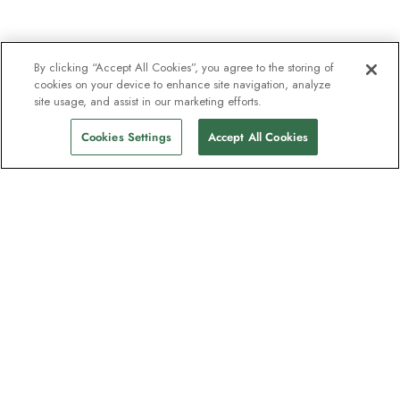
By clicking “Accept All Cookies”, you agree to the storing of
cookies on your device to enhance site navigation, analyze
site usage, and assist in our marketing efforts.
Cookies Settings
Accept All Cookies
Nyhetsbrevet som
oppdagelsesreisende elsker
Gjør som én million abonnenter – registrer
deg for destinasjonsguider, tilbud og live
webinarer med ekspedisjonseksperter