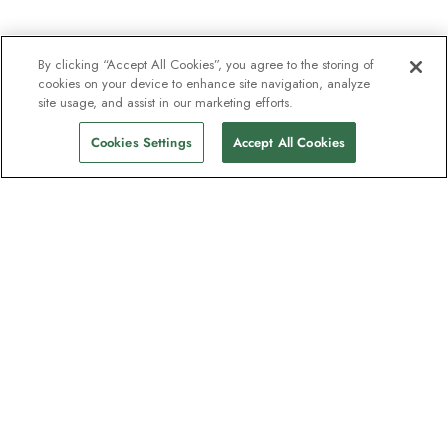
By clicking “Accept All Cookies”, you agree to the storing of
cookies on your device to enhance site navigation, analyze
site usage, and assist in our marketing efforts.
Cookies Settings
Accept All Cookies
Nyhetsbrevet som
oppdagelsesreisende elsker
Gjør som én million abonnenter – registrer
deg for destinasjonsguider, tilbud og live
webinarer med ekspedisjonseksperter