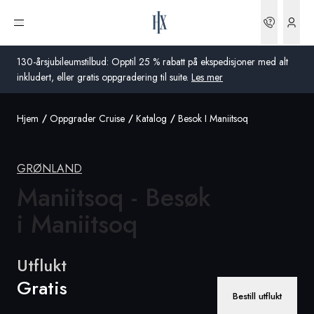
Bestilli
Åpne meny
130-årsjubileumstilbud: Opptil 25 % rabatt på ekspedisjoner med alt
inkludert, eller gratis oppgradering til suite.
Les mer
Hjem
Oppgrader Cruise
Katalog
Besok I Maniitsoq
Global
Australia
GRØNLAND
Storbritannia
Maniitsoq - Besøk
i Maniitsoq
USA
Tyskland
Utflukt
Sveits
Gratis
Bestill utflukt
Norge
Frankrike