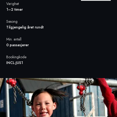
Varighet
1–2 timer
Sverige
Sesong
Danmark
Tilgjengelig året rundt
Norge
Min. antall
0 passasjerer
Bookingkode
INCL-JUS1