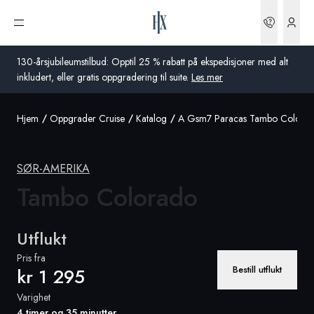
Bestilli
Åpne meny
130-årsjubileumstilbud: Opptil 25 % rabatt på ekspedisjoner med alt
inkludert, eller gratis oppgradering til suite.
Les mer
Hjem
Oppgrader Cruise
Katalog
A Gsm7 Paracas Tambo Colora
Global
Australia
SØR-AMERIKA
Storbritannia
Tambo Colorado
USA
Utflukt
Tyskland
Pris fra
Bestill utflukt
kr 1 295
Sveits
Varighet
Norge
4 timer og 35 minutter
Frankrike