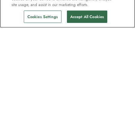
site usage, and assist in our marketing efforts.
Cookies Settings
Accept All Cookies
Nyhetsbrevet som
oppdagelsesreisende elsker
Gjør som én million abonnenter – registrer
deg for destinasjonsguider, tilbud og live
webinarer med ekspedisjonseksperter