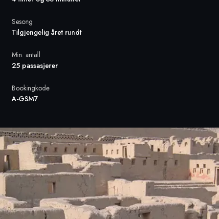
Sesong
Sverige
Tilgjengelig året rundt
Danmark
Min. antall
25 passasjerer
Norge
Bookingkode
A-GSM7