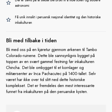
Det er bevis på at stedet ble brukt til å tilbe solen og studere
astronomi
Få unik innsikt i peruansk nasjonal identitet og den historiske
inkakulturen
Bli med tilbake
i tiden
Bli med oss på en kjøretur gjennom ørkenen til Tambo
Colorado-ruinene. Dette ble sannsynligvis bygget på
toppen av en svært gammel festning før inkakulturen
Chincha. Det ble ombygget til et kornlager og
militærsenter av Inca Pachacutec på 1400-tallet. Selv
været har ikke over tid slitt ned dette historiske
komplekset. Det er fremdeles den mest interessante
funnet fra inkakulturen på den peruanske kysten.