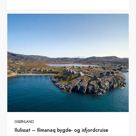
GRØNLAND
Ilulissat – Ilimanaq bygde- og isfjordcruise