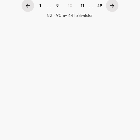
...
...
1
9
10
11
49
82 - 90 av 441 aktiviteter