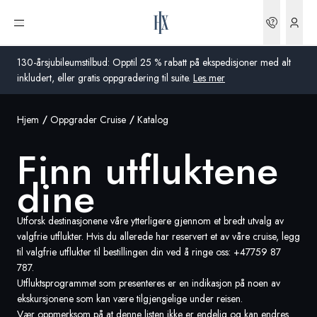
Bestilli
Åpne meny
130-årsjubileumstilbud: Opptil 25 % rabatt på ekspedisjoner med alt
inkludert, eller gratis oppgradering til suite.
Les mer
Hjem
Oppgrader Cruise
Katalog
Global
Finn utfluktene
Australia
dine
Storbritannia
USA
Utforsk destinasjonene våre ytterligere gjennom et bredt utvalg av
valgfrie utflukter. Hvis du allerede har reservert et av våre cruise, legg
Tyskland
til valgfrie utflukter til bestillingen din ved å ringe oss:
+47759 87
787
.
Utfluktsprogrammet som presenteres er en indikasjon på noen av
Sveits
ekskursjonene som kan være tilgjengelige under reisen.
Norge
Vær oppmerksom på at denne listen ikke er endelig og kan endres.
Frankrike