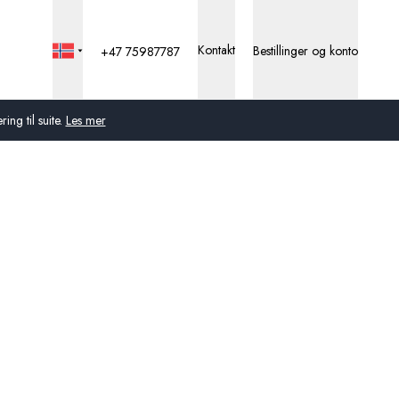
Kontakt
Bestillinger og konto
+47 75987787
ng til suite.
Les mer
Global
Australia
Storbritannia
USA
Tyskland
Sveits