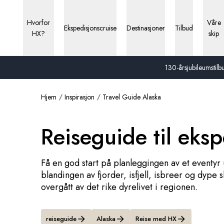
Hvorfor
Våre
Ekspedisjonscruise
Destinasjoner
Tilbud
HX?
skip
130-årsjubileumstilbu
Hjem
Inspirasjon
Travel Guide Alaska
Reiseguide til eksp
Få en god start på planleggingen av et eventyr ut
blandingen av fjorder, isfjell, isbreer og dype 
overgått av det rike dyrelivet i regionen.
reiseguide
Alaska
Reise med HX