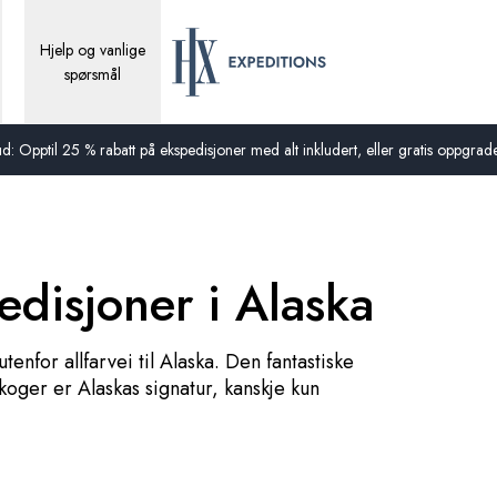
Hjelp og vanlige
spørsmål
d: Opptil 25 % rabatt på ekspedisjoner med alt inkludert, eller gratis oppgraderi
edisjoner i Alaska
enfor allfarvei til Alaska. Den fantastiske
skoger er Alaskas signatur, kanskje kun