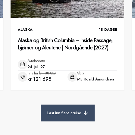
ALASKA
18
DAGER
Alaska og British Columbia – Inside Passage,
bjørner og Aleutene | Nordgående (2027)
Avreisedato
24. jul. 27
Pris fra
kr 138 057
Skip
kr 121 695
MS Roald Amundsen
Last inn flere cruise