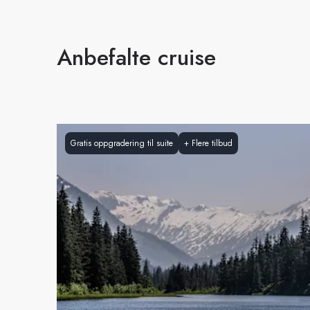
Anbefalte cruise
Gratis oppgradering til suite
+
Flere tilbud