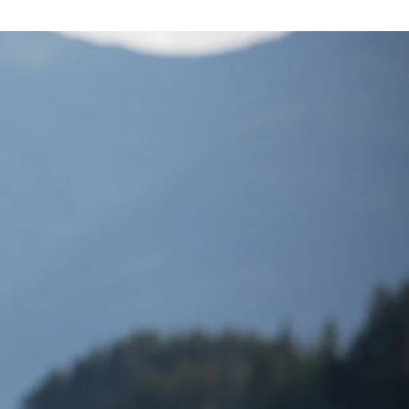
Frankrike
Sverige
Danmark
Norge