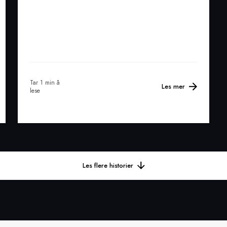
Tar 1 min å
Les mer
lese
Les flere historier