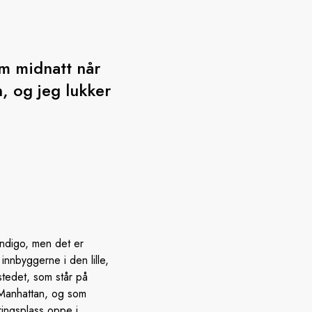
om midnatt når
, og jeg lukker
indigo, men det er
nnbyggerne i den lille,
stedet, som står på
å Manhattan, og som
ringsplass oppe i