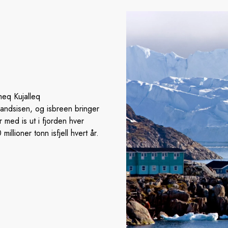
meq Kujalleq
landsisen, og isbreen bringer
 med is ut i fjorden hver
illioner tonn isfjell hvert år.