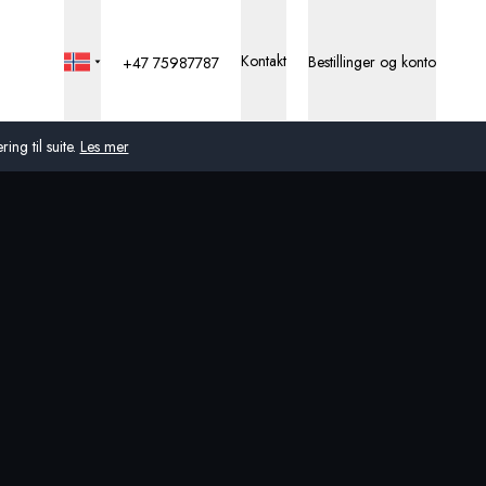
Kontakt
Bestillinger og konto
+47 75987787
ng til suite.
Les mer
Global
Australia
Storbritannia
USA
Tyskland
Sveits