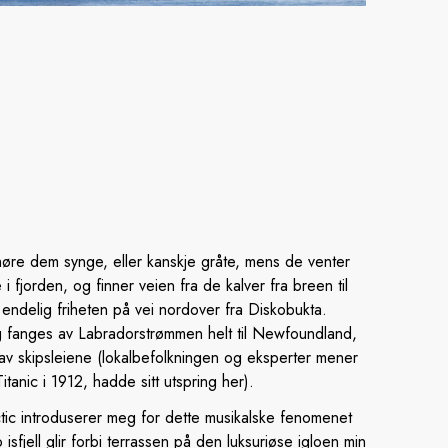
høre dem synge, eller kanskje gråte, mens de venter
i fjorden, og finner veien fra de kalver fra breen til
endelig friheten på vei nordover fra Diskobukta.
g fanges av Labradorstrømmen helt til Newfoundland,
av skipsleiene (lokalbefolkningen og eksperter mener
Titanic i 1912, hadde sitt utspring her).
ctic introduserer meg for dette musikalske fenomenet
isfjell glir forbi terrassen på den luksuriøse igloen min