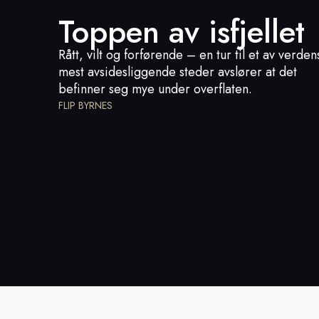
Toppen av isfjellet
Rått, vilt og forførende – en tur til et av verden
mest avsidesliggende steder avslører at det
befinner seg mye under overflaten.
FLIP BYRNES