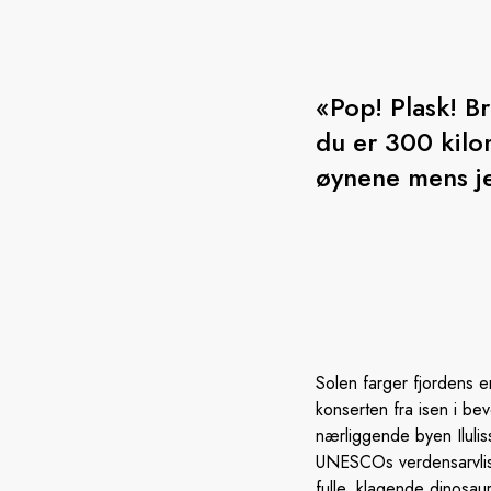
«Pop! Plask! B
du er 300 kilo
øynene mens je
Solen farger fjordens e
konserten fra isen i b
nærliggende byen Ilulis
UNESCOs verdensarvliste
fulle, klagende dinosau