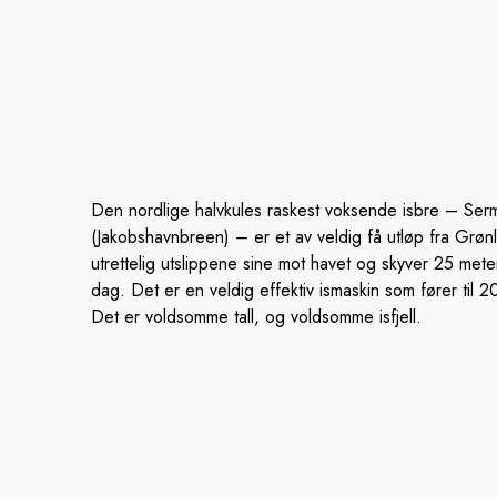
Den nordlige halvkules raskest voksende isbre – Ser
(Jakobshavnbreen) – er et av veldig få utløp fra Grøn
utrettelig utslippene sine mot havet og skyver 25 meter
dag. Det er en veldig effektiv ismaskin som fører til 20 m
Det er voldsomme tall, og voldsomme isfjell.