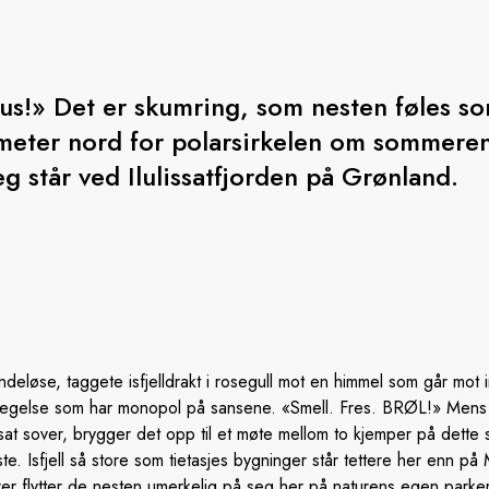
rus!» Det er skumring, som nesten føles s
meter nord for polarsirkelen om sommeren
g står ved Ilulissatfjorden på Grønland.
ndeløse, taggete isfjelldrakt i rosegull mot en himmel som går mot 
evegelse som har monopol på sansene. «Smell. Fres. BRØL!» Mens i
sat sover, brygger det opp til et møte mellom to kjemper på dette 
. Isfjell så store som tietasjes bygninger står tettere her enn p
rer flytter de nesten umerkelig på seg her på naturens egen parke