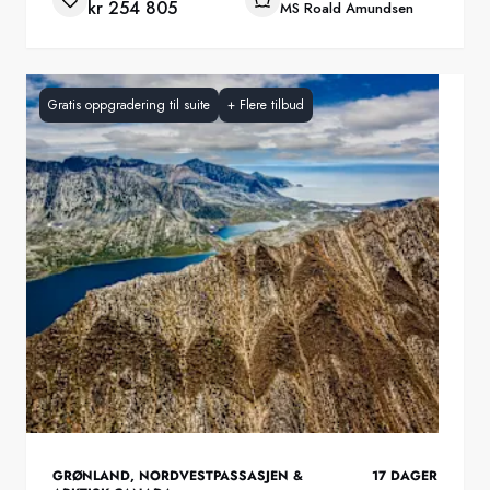
kr 254 805
MS Roald Amundsen
Gratis oppgradering til suite
+
Flere tilbud
GRØNLAND
,
NORDVESTPASSASJEN &
17
DAGER