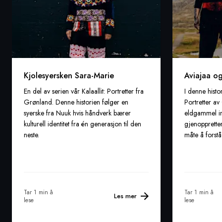
Kjolesyersken Sara-Marie
Aviajaa o
En del av serien vår Kalaallit: Portretter fra
I denne histor
Grønland. Denne historien følger en
Portretter av
syerske fra Nuuk hvis håndverk bærer
eldgammel inu
kulturell identitet fra én generasjon til den
gjenoppretter
neste.
måte å forstå
Tar 1 min å
Tar 1 min å
Les mer
lese
lese