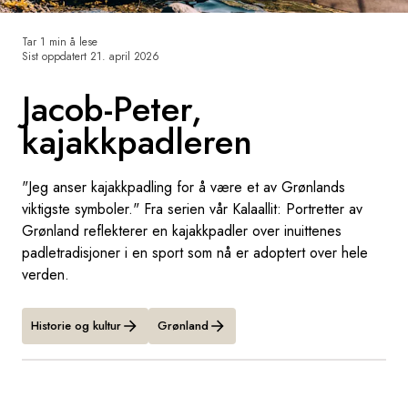
Sverige
Tar 1 min å lese
Sist oppdatert
21. april 2026
Danmark
Jacob-Peter,
Norge
kajakkpadleren
"Jeg anser kajakkpadling for å være et av Grønlands
viktigste symboler." Fra serien vår Kalaallit: Portretter av
Grønland reflekterer en kajakkpadler over inuittenes
padletradisjoner i en sport som nå er adoptert over hele
verden.
Historie og kultur
Grønland