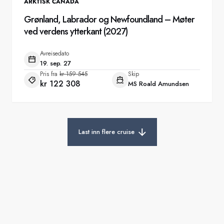
ARKTISK CANADA
Grønland, Labrador og Newfoundland – Møter
ved verdens ytterkant (2027)
Avreisedato
19. sep. 27
Pris fra
kr 159 545
Skip
kr 122 308
MS Roald Amundsen
Last inn flere cruise