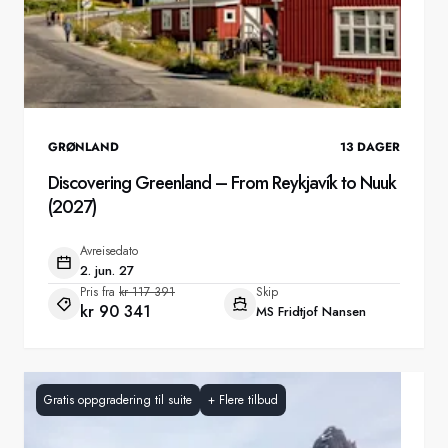
GRØNLAND
13
DAGER
Discovering Greenland – From Reykjavík to Nuuk
(2027)
Avreisedato
2. jun. 27
Pris fra
kr 117 391
Skip
kr 90 341
MS Fridtjof Nansen
Gratis oppgradering til suite
+
Flere tilbud