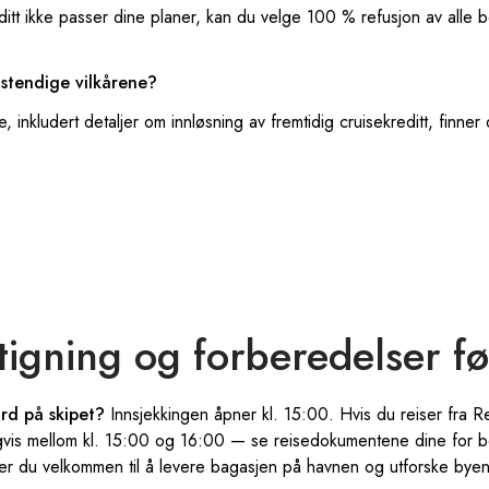
ditt ikke passer dine planer, kan du velge 100 % refusjon av alle bel
lstendige vilkårene?
e, inkludert detaljer om innløsning av fremtidig cruisekreditt, finn
gning og forberedelser før
rd på skipet?
Innsjekkingen åpner kl. 15:00. Hvis du reiser fra R
gvis mellom kl. 15:00 og 16:00 — se reisedokumentene dine for be
 er du velkommen til å levere bagasjen på havnen og utforske byen