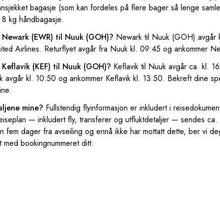
nsjekket bagasje (som kan fordeles på flere bager så lenge samlet
 8 kg håndbagasje.
ra Newark (EWR) til Nuuk (GOH)?
Newark til Nuuk (GOH) avgår 
nited Airlines. Returflyet avgår fra Nuuk kl. 09:45 og ankommer Ne
a Keflavik (KEF) til Nuuk (GOH)?
Keflavik til Nuuk avgår ca. kl. 
 avgår kl. 10:50 og ankommer Keflavik kl. 13:50. Bekreft dine spe
ine.
aljene mine?
Fullstendig flyinformasjon er inkludert i reisedokume
eiseplan — inkludert fly, transferer og utfluktdetaljer — sendes c
en fem dager fra avseiling og ennå ikke har mottatt dette, ber vi d
t med bookingnummeret ditt.