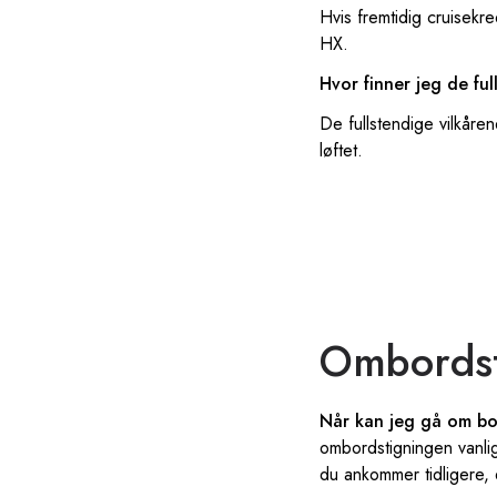
Hvis fremtidig cruisekre
HX.
Hvor finner jeg de ful
De fullstendige vilkåren
løftet.
Ombordsti
Når kan jeg gå om bo
ombordstigningen vanli
du ankommer tidligere,