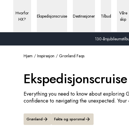
Hvorfor
Våre
Ekspedisjonscruise
Destinasjoner
Tilbud
HX?
skip
130-årsjubileumstilbu
Hjem
Inspirasjon
Gronland Faqs
Ekspedisjonscruise 
Everything you need to know about exploring 
confidence to navigating the unexpected. Your
Grønland
Fakta og sporsmal