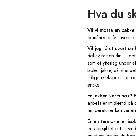
Hva du s
Vil vi motta en pakkel
to måneder før avreise.
Vil jeg få utlevert e
del av reisen din — det
som et ytterlag under e
isolert jakke, så vi anb
tidligere ekspedisjon og
ønske.
Er jakken varm nok? B
anbefaler imidlertid på 
temperaturer kan varier
Er en termo- eller is
er yttersjiktet ditt — vi
er et mellomlag du bær