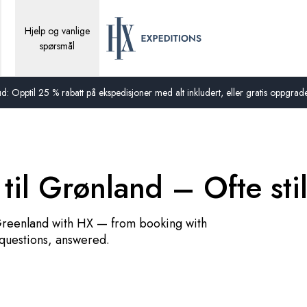
Hjelp og vanlige
spørsmål
d: Opptil 25 % rabatt på ekspedisjoner med alt inkludert, eller gratis oppgraderi
til Grønland – Ofte sti
Greenland with HX — from booking with
 questions, answered.