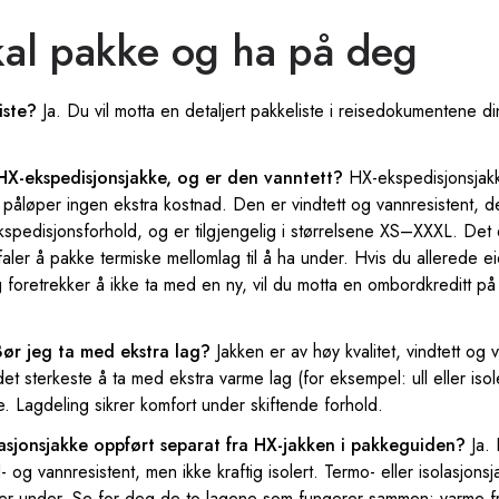
kal pakke og ha på deg
iste?
Ja. Du vil motta en detaljert pakkeliste i reisedokumentene din
n HX-ekspedisjonsjakke, og er den vanntett?
HX-ekspedisjonsjakk
 påløper ingen ekstra kostnad. Den er vindtett og vannresistent, d
kspedisjonsforhold, og er tilgjengelig i størrelsene XS–XXXL. Det 
efaler å pakke termiske mellomlag til å ha under. Hvis du allerede e
 foretrekker å ikke ta med en ny, vil du motta en ombordkreditt på 
ør jeg ta med ekstra lag?
Jakken er av høy kvalitet, vindtett og
det sterkeste å ta med ekstra varme lag (for eksempel: ull eller iso
e. Lagdeling sikrer komfort under skiftende forhold.
olasjonsjakke oppført separat fra HX-jakken i pakkeguiden?
Ja. 
nd- og vannresistent, men ikke kraftig isolert. Termo- eller isolasjon
er under. Se for deg de to lagene som fungerer sammen: varme f