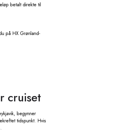
øp betalt direkte til
er du på HX Grønland-
 cruiset
eykjavik, begynner
kreftet tidspunkt. Hvis
.