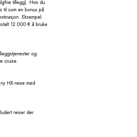
gfrie tillegg). Hvis du
s til som en bonus på
estinasjon. Eksempel:
totalt 12 000 € å bruke
tilleggstjenester og
ge cruise.
en ny HX-reise med
ludert reiser der