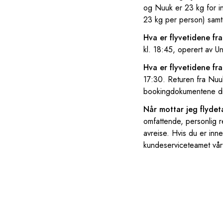
og Nuuk er 23 kg for in
23 kg per person) samt
Hva er flyvetidene f
kl. 18:45, operert av U
Hva er flyvetidene fr
17:30. Returen fra Nuuk
bookingdokumentene d
Når mottar jeg flydet
omfattende, personlig r
avreise. Hvis du er inn
kundeserviceteamet vår