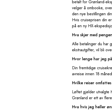
betalt for Grønland-eksp
velger å ombooke, over
den nye bestillingen di
Hvis cruiseprisen din e
på en ny HX-ekspedisj
Hva skjer med pengene
Alle betalinger du har gjo
ekstrautgifter, vil bli ov
Hvor lenge har jeg på
Din fremtidige cruisekr
avreise innen 18 måned
Hvilke reiser omfatte
Løftet gjelder utvalgte 
Grønland er ett av flere
Hva hvis jeg heller øn