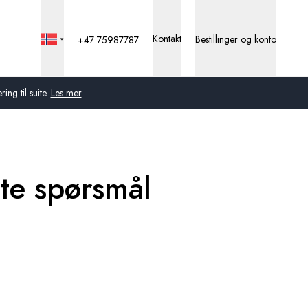
Kontakt
Bestillinger og konto
+47 75987787
ng til suite.
Les mer
Global
Australia
lte spørsmål
Storbritannia
USA
Tyskland
Sveits