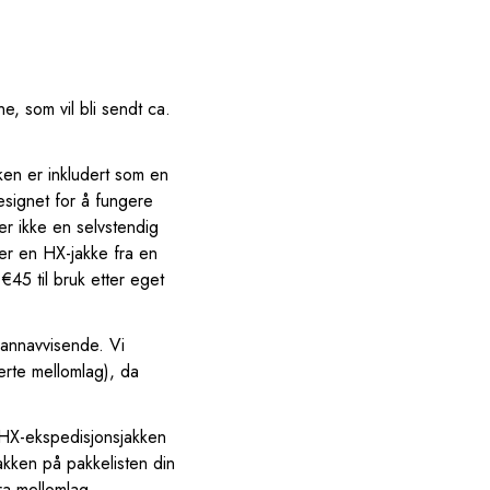
e, som vil bli sendt ca.
en er inkludert som en
esignet for å fungere
er ikke en selvstendig
ier en HX-jakke fra en
€45 til bruk etter eget
 vannavvisende. Vi
lerte mellomlag), da
HX-ekspedisjonsjakken
sjakken på pakkelisten din
ra mellomlag,