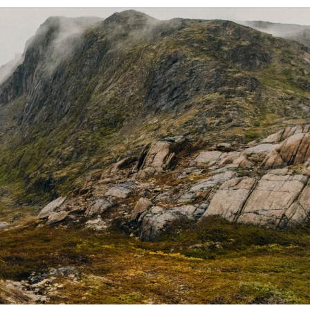
Frankrike
Sverige
Danmark
Norge