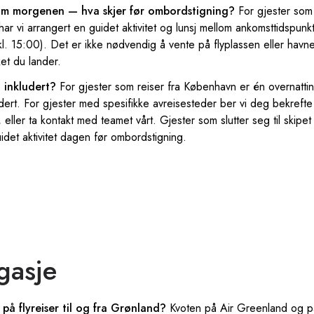
m morgenen — hva skjer før ombordstigning?
For gjester som
r vi arrangert en guidet aktivitet og lunsj mellom ankomsttidspunk
l. 15:00). Det er ikke nødvendig å vente på flyplassen eller havne
ket du lander.
t inkludert?
For gjester som reiser fra København er én overnattin
udert. For gjester med spesifikke avreisesteder ber vi deg bekrefte
ller ta kontakt med teamet vårt. Gjester som slutter seg til skipet 
idet aktivitet dagen før ombordstigning.
gasje
på flyreiser til og fra Grønland?
Kvoten på Air Greenland og på 