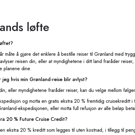
ands løfte
øftet?
r måte å gjøre det enklere å bestille reiser til Grønland med trygg
vlyser reisen din, eller at myndighetene i ditt land fraråder reiser, 
te planene dine.
r jeg hvis min Grønland-reise blir avlyst?
din, eller myndighetene fraråder reiser, kan du velge mellom følge
kspedisjon og motta en gratis ekstra 20 % fremtidig cruisekreditt i ti
Grønland-ekspedisjonen, eller motta full refusjon av alle beløp betal
tra 20 % Future Cruise Credit?
en ekstra 20 % kreditt som legges til uten kostnad, i tillegg til pe