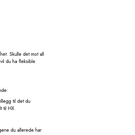
het. Skulle det mot all
vil du ha fleksible
nde:
llegg til det du
t til HX.
ngene du allerede har