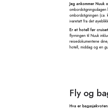
Jeg ankommer Nuuk o
ombordstigningsdagen ha
ombordstigningen (ca. k
ivaretatt fra det øyeblik
Er et hotell før cruise
flyvningen til Nuuk inkl
reisedokumentene dine, e
hotell, middag og en gu
Fly og ba
Hva er bagasjekvoten 