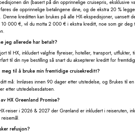
edisjonen din (basert på din opprinnelige cruisepris, eksklusive val
føres de opprinnelige betalingene dine, og de ekstra 20 % legge
n. Denne kreditten kan brukes på alle HX-ekspedisjoner, uansett d
r 10 000 €, vil du motta 2 000 € i ekstra kreditt, noe som gir deg 
on.
 jeg allerede har betalt?
rt til HX, inkludert valgfrie flyreiser, hoteller, transport, utflukter, 
erført til din nye bestilling så snart du aksepterer kreditt for fremtidi
 meg til å bruke min fremtidige cruisekreditt?
editt må: Innløses innen 90 dager etter utstedelse, og Brukes til 
er etter utstedelsesdatoen.
s av HX Greenland Promise?
HX-reiser i 2026 & 2027 der Grønland er inkludert i reiseruten, ink
 reisemål.
sker refusjon?