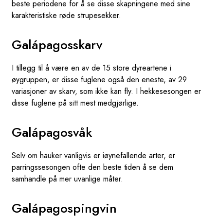
beste periodene for å se disse skapningene med sine
karakteristiske røde strupesekker.
Galápagosskarv
I tillegg til å være en av de 15 store dyreartene i
øygruppen, er disse fuglene også den eneste, av 29
variasjoner av skarv, som ikke kan fly. I hekkesesongen er
disse fuglene på sitt mest medgjørlige.
Galápagosvåk
Selv om hauker vanligvis er iøynefallende arter, er
parringssesongen ofte den beste tiden å se dem
samhandle på mer uvanlige måter.
Galápagospingvin