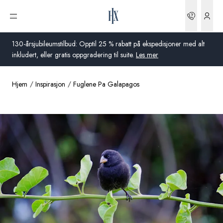
Bestilli
Åpne meny
130-årsjubileumstilbud: Opptil 25 % rabatt på ekspedisjoner med alt
inkludert, eller gratis oppgradering til suite.
Les mer
Hjem
Inspirasjon
Fuglene Pa Galapagos
Global
Australia
Storbritannia
USA
Tyskland
Sveits
Norge
Frankrike