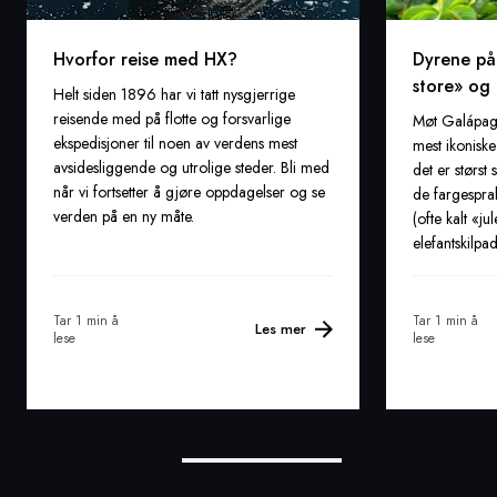
Hvorfor reise med HX?
Dyrene på
store» og
Helt siden 1896 har vi tatt nysgjerrige
reisende med på flotte og forsvarlige
Møt Galápago
ekspedisjoner til noen av verdens mest
mest ikonisk
avsidesliggende og utrolige steder. Bli med
det er størst
når vi fortsetter å gjøre oppdagelser og se
de fargespr
verden på en ny måte.
(ofte kalt «j
elefantskilpa
Tar 1 min å
Tar 1 min å
Les mer
lese
lese