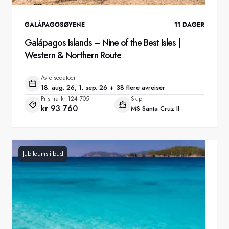
GALÁPAGOSØYENE
11
DAGER
Galápagos Islands – Nine of the Best Isles |
Western & Northern Route
Avreisedatoer
18. aug. 26, 1. sep. 26 + 38 flere avreiser
Pris fra
kr 124 705
Skip
kr 93 760
MS Santa Cruz II
Jubileumstilbud