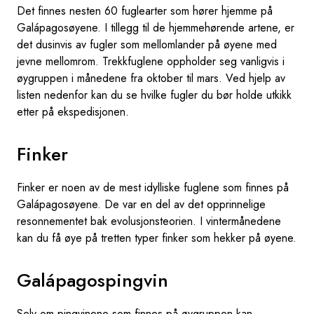
Det finnes nesten 60 fuglearter som hører hjemme på
Galápagosøyene. I tillegg til de hjemmehørende artene, er
det dusinvis av fugler som mellomlander på øyene med
jevne mellomrom. Trekkfuglene oppholder seg vanligvis i
øygruppen i månedene fra oktober til mars. Ved hjelp av
listen nedenfor kan du se hvilke fugler du bør holde utkikk
etter på ekspedisjonen.
Finker
Finker er noen av de mest idylliske fuglene som finnes på
Galápagosøyene. De var en del av det opprinnelige
resonnementet bak evolusjonsteorien. I vintermånedene
kan du få øye på tretten typer finker som hekker på øyene.
Galápagospingvin
Selv om pingvinene som finnes på øygruppen kan