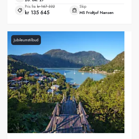
Pris fra
kr 167 332
Skip
kr 135 645
MS Fridtjof Nansen
Jubileumstilbud