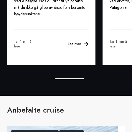
sted å besøke. Hvis du drar til Valparaíso,
ved ekvator, 
må du ikke gå glipp av disse fem berømte
Patagonia.
høydepunktene.
Tar 1 min å
Tar 1 min å
Les mer
lese
lese
Anbefalte cruise