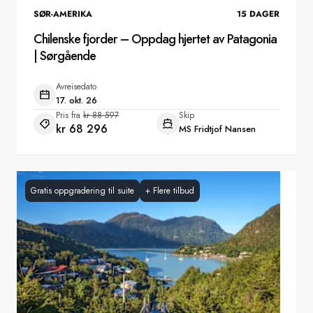
SØR-AMERIKA
15
DAGER
Chilenske fjorder – Oppdag hjertet av Patagonia
| Sørgående
Avreisedato
17. okt. 26
Pris fra
kr 88 597
Skip
kr 68 296
MS Fridtjof Nansen
Gratis oppgradering til suite
+
Flere tilbud