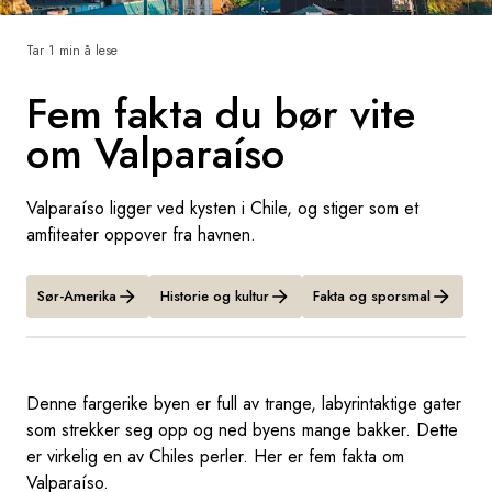
Sverige
Tar 1 min å lese
Fem fakta du bør vite
Danmark
om Valparaíso
Norge
Valparaíso ligger ved kysten i Chile, og stiger som et
amfiteater oppover fra havnen.
Sør-Amerika
Historie og kultur
Fakta og sporsmal
Denne fargerike byen er full av trange, labyrintaktige gater
som strekker seg opp og ned byens mange bakker. Dette
er virkelig en av Chiles perler. Her er fem fakta om
Valparaíso.