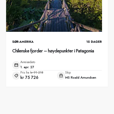
SØR-AMERIKA
15
DAGER
Chilenske fjorder – høydepunkter i Patagonia
Avreisedato
1. apr. 27
Pris fra
kr 91 218
Skip
kr 75 726
MS Roald Amundsen