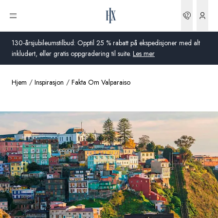
Bestilli
Åpne meny
130-årsjubileumstilbud: Opptil 25 % rabatt på ekspedisjoner med alt
inkludert, eller gratis oppgradering til suite.
Les mer
Hjem
Inspirasjon
Fakta Om Valparaiso
Global
Australia
Storbritannia
USA
Tyskland
Sveits
Norge
Frankrike