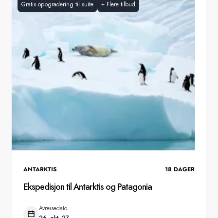
Gratis oppgradering til suite
+
Flere tilbud
ANTARKTIS
18
DAGER
Ekspedisjon til Antarktis og Patagonia
Avreisedato
26. okt. 27