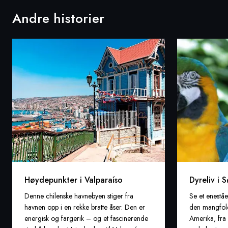
Andre historier
Høydepunkter i Valparaíso
Dyreliv i 
Denne chilenske havnebyen stiger fra
Se et eneståe
havnen opp i en rekke bratte åser. Den er
den mangfoldi
energisk og fargerik – og et fascinerende
Amerika, fra