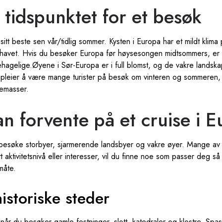
 tidspunktet for et besøk
sitt beste sen vår/tidlig sommer. Kysten i Europa har et mildt klim
rhavet. Hvis du besøker Europa før høysesongen midtsommers, er 
agelige.Øyene i Sør-Europa er i full blomst, og de vakre landskap
t pleier å være mange turister på besøk om vinteren og sommeren,
kemasser.
n forvente på et cruise i 
 besøke storbyer, sjarmerende landsbyer og vakre øyer. Mange av
ett aktivitetsnivå eller interesser, vil du finne noe som passer deg 
måte.
istoriske steder
en når du besøker gamle festninger, slott, katedraler og klostre. Sp