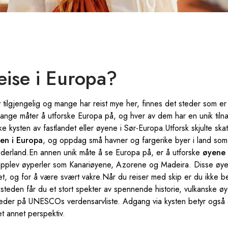
eise i Europa?
tilgjengelig og mange har reist mye her, finnes det steder som er 
ange måter å utforske Europa på, og hver av dem har en unik tiln
e kysten av fastlandet eller øyene i Sør-Europa.Utforsk skjulte skat
ten i Europa
, og oppdag små havner og fargerike byer i land som
ederland.En annen unik måte å se Europa på, er å utforske
øyene 
pplev øyperler som Kanariøyene, Azorene og Madeira. Disse øyen
net, og for å være svært vakre.Når du reiser med skip er du ikke be
Isteden får du et stort spekter av spennende historie, vulkanske ø
teder på UNESCOs verdensarvliste. Adgang via kysten betyr også
et annet perspektiv.