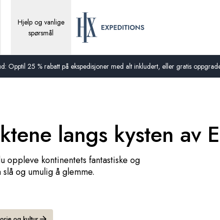
Hjelp og vanlige
spørsmål
d: Opptil 25 % rabatt på ekspedisjoner med alt inkludert, eller gratis oppgraderi
ene langs kysten av 
u oppleve kontinentets fantastiske og
å slå og umulig å glemme.
torie og kultur