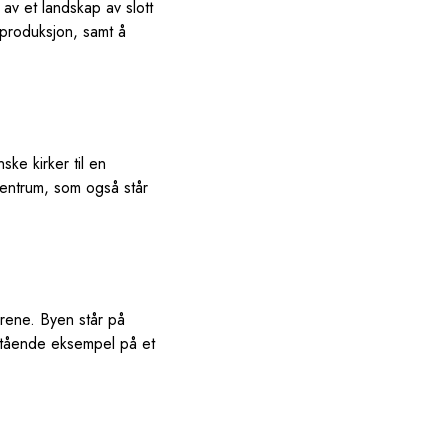
v et landskap av slott
nproduksjon, samt å
ke kirker til en
sentrum, som også står
rene. Byen står på
stående eksempel på et