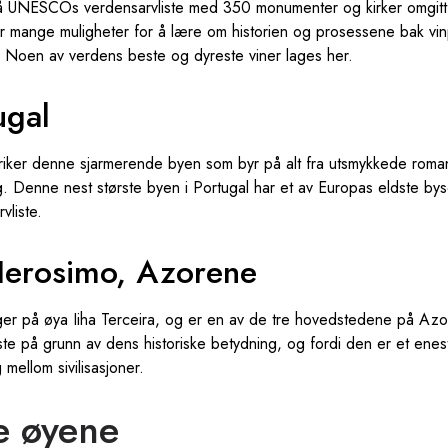
 UNESCOs verdensarvliste med 350 monumenter og kirker omgitt a
yr mange muligheter for å lære om historien og prosessene bak vi
. Noen av verdens beste og dyreste viner lages her.
ugal
eriker denne sjarmerende byen som byr på alt fra utsmykkede romans
. Denne nest største byen i Portugal har et av Europas eldste by
liste.
Herosimo, Azorene
er på øya Iiha Terceira, og er en av de tre hovedstedene på Azo
e på grunn av dens historiske betydning, og fordi den er et ene
g mellom sivilisasjoner.
e øyene