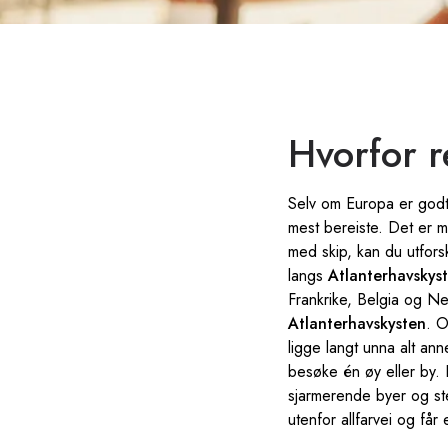
Hvorfor r
Selv om Europa er godt 
mest bereiste. Det er m
med skip, kan du utforsk
langs
Atlanterhavskys
Frankrike, Belgia og N
Atlanterhavskysten
. O
ligge langt unna alt an
besøke én øy eller by. 
sjarmerende byer og s
utenfor allfarvei og får 