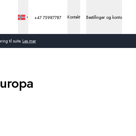
Kontakt
Bestillinger og konto
+47 75987787
ng til suite.
Les mer
Global
Australia
Europa
Storbritannia
USA
Tyskland
Sveits