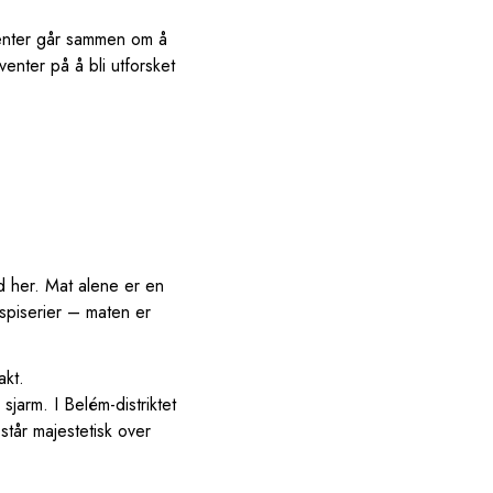
ementer går sammen om å
enter på å bli utforsket
id her. Mat alene er en
 spiserier – maten er
akt.
arm. I Belém-distriktet
står majestetisk over