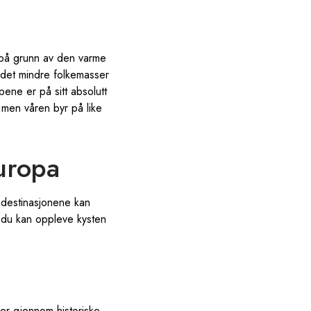
a på grunn av den varme
det mindre folkemasser
ene er på sitt absolutt
 men våren byr på like
Europa
 destinasjonene kan
så du kan oppleve kysten
aser gjennom historiske