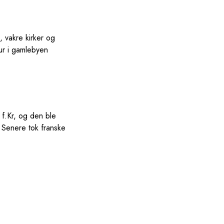
, vakre kirker og
tur i gamlebyen
 f.Kr, og den ble
. Senere tok franske