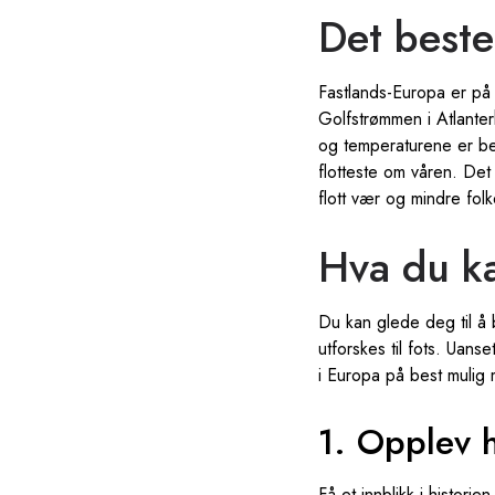
Det beste
Fastlands-Europa er på 
Golfstrømmen i Atlante
og temperaturene er beh
flotteste om våren. De
flott vær og mindre fol
Hva du ka
Du kan glede deg til å
utforskes til fots. Uans
i Europa på best mulig 
1. Opplev h
Få et innblikk i histori