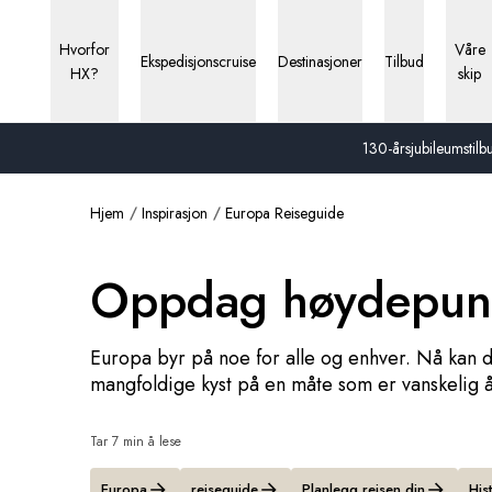
Hvorfor
Våre
Ekspedisjonscruise
Destinasjoner
Tilbud
HX?
skip
130-årsjubileumstilbu
Hjem
Inspirasjon
Europa Reiseguide
Oppdag høydepunkt
Europa byr på noe for alle og enhver. Nå kan d
mangfoldige kyst på en måte som er vanskelig 
Tar 7 min å lese
Europa
reiseguide
Planlegg reisen din
His