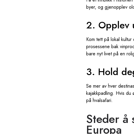
byer, og gjenopplev ol
2. Opplev u
Kom tett på lokal kult
prosessene bak vinprodu
bare nyt livet på en roli
3. Hold deg
Se mer av hver destinasj
kajakkpadling. Hvis du 
på hvalsafari.
Steder å 
Europa