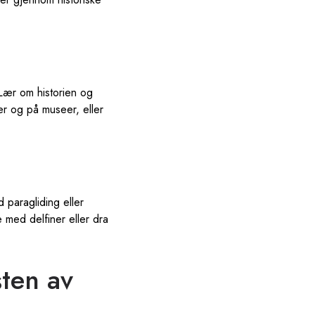
Lær om historien og
er og på museer, eller
d paragliding eller
 med delfiner eller dra
sten av