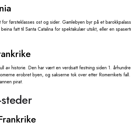
nia
nt for førsteklasses ost og sider. Gamlebyen byr på et barokkpalass
beina fatt til Santa Catalina for spektakulær utsikt, eller en spaser
rankrike
ull av historie. Den har vært en verdsatt festning siden 1. århundre
Romerne erobret byen, og sakserne tok over etter Romerrikets fall
annen pirat.
steder
Frankrike