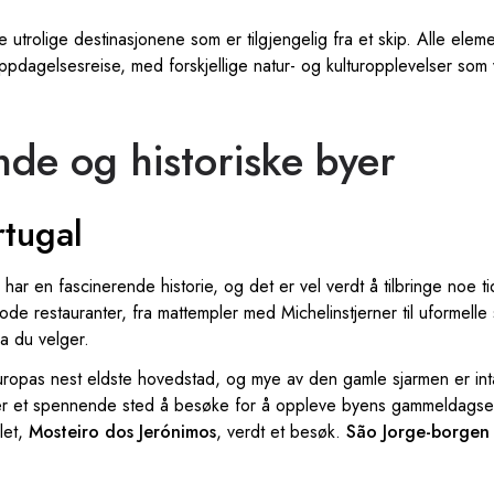
ge utrolige destinasjonene som er tilgjengelig fra et skip. Alle el
oppdagelsesreise, med forskjellige natur- og kulturopplevelser som v
de og historiske byer
rtugal
har en fascinerende historie, og det er vel verdt å tilbringe noe t
ode restauranter, fra mattempler med Michelinstjerner til uformelle
va du velger.
uropas nest eldste hovedstad, og mye av den gamle sjarmen er int
er et spennende sted å besøke for å oppleve byens gammeldagse sj
llet,
Mosteiro dos Jerónimos
, verdt et besøk.
São Jorge-borgen