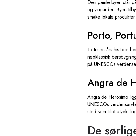
Den gamle byen står på
og vingårder. Byen tilb
smake lokale produkter
Porto, Port
To tusen års historie b
neoklassisk børsbygning
på UNESCOs verdensarv
Angra de 
Angra de Herosimo ligg
UNESCOs verdensarvlist
sted som tillot utvekslin
De sørlig