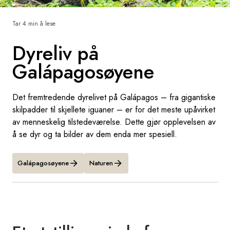
Sverige
Tar 4 min å lese
Dyreliv på
Danmark
Galápagosøyene
Norge
Det fremtredende dyrelivet på Galápagos – fra gigantiske
skilpadder til skjellete iguaner – er for det meste upåvirket
av menneskelig tilstedeværelse. Dette gjør opplevelsen av
å se dyr og ta bilder av dem enda mer spesiell.
Galápagosøyene
Naturen