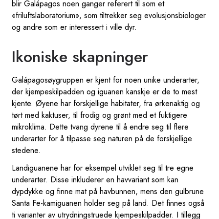
blir Galápagos noen ganger referert til som et
«friluftslaboratorium», som tiltrekker seg evolusjonsbiologer
og andre som er interessert i ville dyr.
Ikoniske skapninger
Galápagosøygruppen er kjent for noen unike underarter,
der kjempeskilpadden og iguanen kanskje er de to mest
kjente. Øyene har forskjellige habitater, fra ørkenaktig og
tørt med kaktuser, til frodig og grønt med et fuktigere
mikroklima. Dette tvang dyrene til å endre seg til flere
underarter for å tilpasse seg naturen på de forskjellige
stedene.
Landiguanene har for eksempel utviklet seg til tre egne
underarter. Disse inkluderer en havvariant som kan
dypdykke og finne mat på havbunnen, mens den gulbrune
Santa Fe-kamiguanen holder seg på land. Det finnes også
ti varianter av utrydningstruede kjempeskilpadder. I tillegg