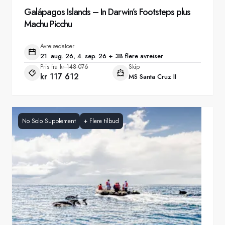
Galápagos Islands – In Darwin’s Footsteps plus
Machu Picchu
Avreisedatoer
21. aug. 26, 4. sep. 26 + 38 flere avreiser
Pris fra
kr 148 076
Skip
kr 117 612
MS Santa Cruz II
No Solo Supplement
+
Flere tilbud