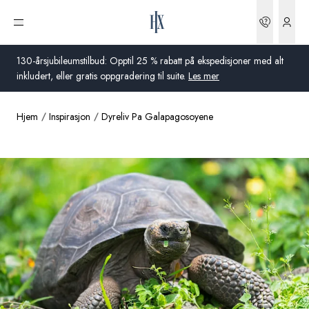
Bestilli
Åpne meny
130-årsjubileumstilbud: Opptil 25 % rabatt på ekspedisjoner med alt
inkludert, eller gratis oppgradering til suite.
Les mer
Hjem
Inspirasjon
Dyreliv Pa Galapagosoyene
Global
Australia
Storbritannia
USA
Tyskland
Sveits
Norge
Frankrike