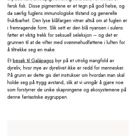
fersk fisk. Disse pigmentene er et tegn på god helse, og
da særlig fuglens immunologiske tilstand og generelle
fruktbarhet. Den lyse blåfargen vitner altså om at fuglen er
i fremragende form. Slik sett er den blå nyansen i sulens
føtter et viktig trekk for seksuell seleksjon – og det er
grunnen til at de vifter med svømmehudføttene i luften for
å tiltrekke seg en make.
Et
besøk til Galápagos
byr på et utrolig mangfold av
dyreliv, hvor mye av dyrelivet ikke er redd for mennesker.
På grunn av dette gis det instrukser om hvordan man skal
holde seg på trygg avstand, slik at vi unngår å gjøre noe
som forstyrrer de unike skapningene og økosystemene på
denne fantastiske øygruppen.