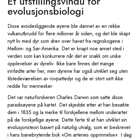
Et utstillingsvindu for
evolusjonsbiologi
Disse avsidesliggende øyene ble dannet av en rekke
vulkanutbrudd for flere millioner år siden, og det ble skapt
nytt liv med dyr som drev over havet fra regnskogene i
Mellom- og Sør-Amerika. Det er knapt noe annet sted i
verden som kan konkurrere når det er snakk om unike
opplevelser av dyreliv. Ikke bare finnes det mange
innfødte arter her, men dyrene har også utviklet seg uten
tilstedeværelsen av rovpattedyr og de er stort sett ikke
redde for mennesker.
Det var naturforskeren Charles Darwin som satte disse
paradisøyene på kartet. Det skjedde etter at han besøkte
dem i 1835 og la merke til forskjellene mellom underarter
på de forskjellige øyene. Dette førte til at han utviklet sin
evolusjonsteori basert på naturlig utvalg, som er beskrevet
i hans banebrytende bok «Om artenes opprinnelse». I dag