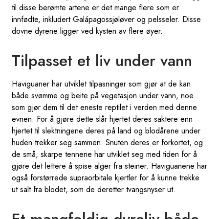
til disse berømte artene er det mange flere som er
innfødte, inkludert Galápagossjøløver og pelsseler. Disse
dovne dyrene ligger ved kysten av flere øyer.
Tilpasset et liv under vann
Haviguaner har utviklet tilpasninger som gjør at de kan
både svømme og beite på vegetasjon under vann, noe
som gjør dem til det eneste reptilet i verden med denne
evnen. For å gjøre dette slår hjertet deres saktere enn
hjertet til slektningene deres på land og blodårene under
huden trekker seg sammen. Snuten deres er forkortet, og
de små, skarpe tennene har utviklet seg med tiden for å
gjøre det lettere å spise alger fra steiner. Haviguanene har
også forstørrede supraorbitale kjertler for å kunne trekke
ut salt fra blodet, som de deretter tvangsnyser ut.
Et mangfoldig dyreliv både