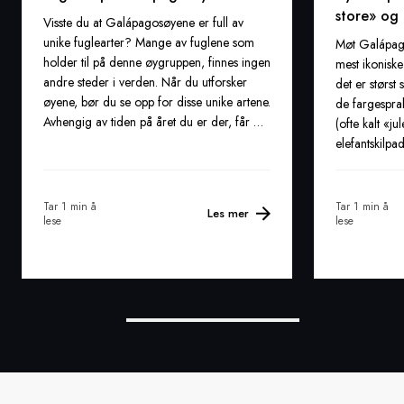
store» og
Visste du at Galápagosøyene er full av
unike fuglearter? Mange av fuglene som
Møt Galápago
holder til på denne øygruppen, finnes ingen
mest ikonisk
andre steder i verden. Når du utforsker
det er størst
øyene, bør du se opp for disse unike artene.
de fargespr
Avhengig av tiden på året du er der, får du
(ofte kalt «j
muligheten til å se et mangfold av dyreliv.
elefantskilpa
Tar 1 min å
Tar 1 min å
Les mer
lese
lese