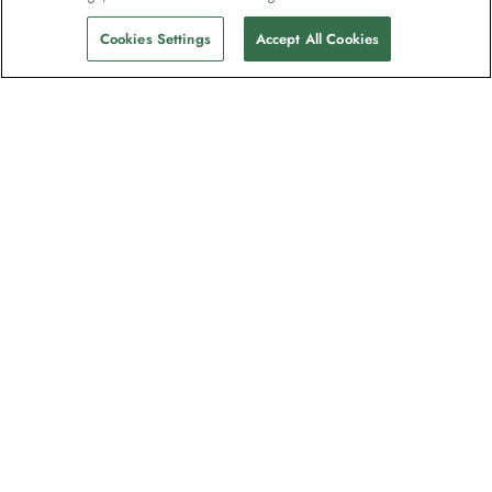
Cookies Settings
Accept All Cookies
Kontakt
Kontakt oss
Hjelp
Hjelp og Ofte stilte spørsmål
Administrer min bestilling
Betal
Brosjyrer
Refusjon og/eller tilbakemelding