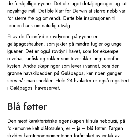
de forskjellige øyene. Det ble laget detaljtegninger og tatt
nøyaktige mål. Det ble klart for Darwin at større nebb var
for større frø og omvendt. Dette ble inspirasjonen til
teorien hans om naturlig utvalg.
Et av de få innfødte rovdyrene på øyene er
galápagoshauken, som jakter på mindre fugler og unge
iguaner. Det er også rovdyr i havet, som for eksempel
revehai, tunfisk og rokker som trives ikke langt utenfor
kysten. Andre skapninger som lever i vannet, som den
grønne havskilpadden på Galápagos, kan noen ganger
sees når man snorkler. Hele 24 hvalarter er også registrert
i Galápagos’ havreservat.
Blå føtter
Den mest karakteristiske egenskapen til sula nebouxii, på
folkemunne kalt blåfotsulen, er – ja – blå føtter. Fargen
skyldes karotenoidpigmentering forårsaket av inntak av