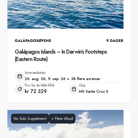
GALÁPAGOSØYENE
9
DAGER
Galápagos Islands – In Darwin’s Footsteps
(Eastern Route)
Avreisedatoer
26. aug. 26, 9. sep. 26 + 38 flere avreiser
Pris fra
kr 102 793
Skip
kr 72 329
MS Santa Cruz II
No Solo Supplement
+
Flere tilbud