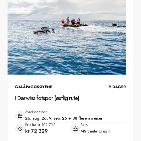
GALÁPAGOSØYENE
9
DAGER
I Darwins fotspor (østlig rute)
Avreisedatoer
26. aug. 26, 9. sep. 26 + 38 flere avreiser
Pris fra
kr 102 793
Skip
kr 72 329
MS Santa Cruz II