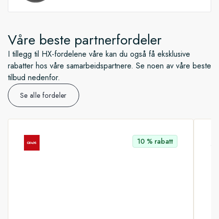
Tilgang til lederen for lojalitet og fremtidige cruise
Inkludert klesvask to ganger i uken* og én gang
om bord*
Inkludert spa-behandling (25 minutter)*.
daglig for suiter*
Bursdagsbelønning
Våre beste partnerfordeler
Inkludert trykket fotologgbok
I tillegg til HX-fordelene våre kan du også få eksklusive
Alltid prisgaranti*
rabatter hos våre samarbeidspartnere. Se noen av våre beste
tilbud nedenfor.
Alltid fleksibilitet ved bestilling, uten
Se alle fordeler
endringsgebyrer*
Inkludert oppgradering av lugar (30 dager før)*
10 % rabatt