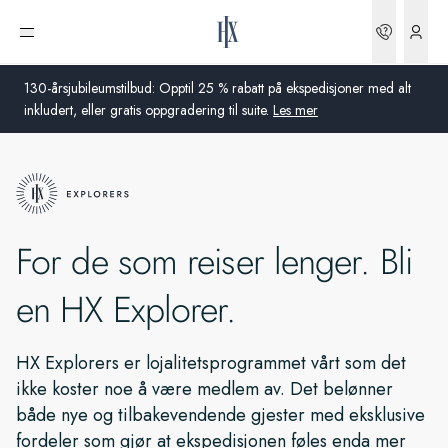
Bestilli
Åpne meny
130-årsjubileumstilbud: Opptil 25 % rabatt på ekspedisjoner med alt
inkludert, eller gratis oppgradering til suite.
Les mer
Global
Australia
For de som reiser lenger. Bli
Storbritannia
en HX Explorer.
USA
Tyskland
HX Explorers er lojalitetsprogrammet vårt som det
ikke koster noe å være medlem av. Det belønner
Sveits
både nye og tilbakevendende gjester med eksklusive
fordeler som gjør at ekspedisjonen føles enda mer
Norge
Frankrike