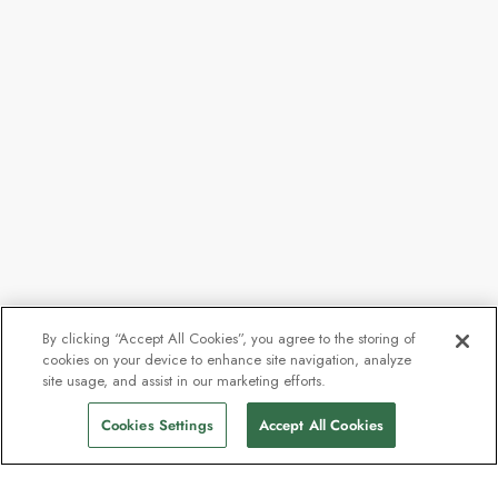
By clicking “Accept All Cookies”, you agree to the storing of
cookies on your device to enhance site navigation, analyze
Fra
192.762 kr.
site usage, and assist in our marketing efforts.
Find afgange
168.196 kr.
pp
Cookies Settings
Accept All Cookies