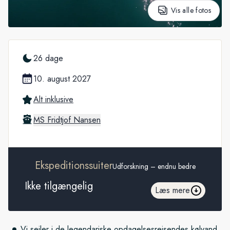
Vis alle fotos
26 dage
10. august 2027
Alt inklusive
MS Fridtjof Nansen
Ekspeditionssuiter
Udforskning – endnu bedre
Ikke tilgængelig
Læs mere
Vi sejler i de legendariske opdagelsesrejsendes kølvand,