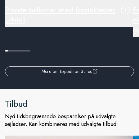
Private balkoner med førsteklasses
F
udsigt
d
d
Mere om Expedition Suites
Tilbud
Nyd tidsbegrænsede besparelser på udvalgte
sejladser. Kan kombineres med udvalgte tilbud.