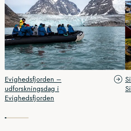
Evighedsfjorden –
S
udforskningsdag i
S
Evighedsfjorden