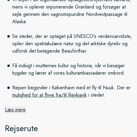
mens vi oplever imponerende Grønland og forsøger at
sejle gennem den sagnomspundne Nordvestpassage til
Alaska.
Se steder, der er optaget på UNESCO's verdensarvsliste,
oplev den spektakulære natur og det arktiske dyreliv og
udforsk det betagende Beauforthav.
Få indsigt i inuitternes kultur og historie, når vi besøger
bygder og lærer af vores kulturambassadører ombord.
Rejsen begynder i København med et fly til Nuuk. Der er
mulighed for at flyve fra/til Reykjavik
i stedet.
Læs mere
Nordvestpassagen: Den
sagnomspundne rejse gennem
Rejserute
naturens isfyldte labyrint