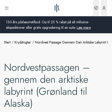
Bookin
Åbn menu
130-års jubilæumstilbud: Op til 25 % rabat på alt inklusive-
ekspeditioner eller gratis opgradering til en suite.
Læs mere
Start
Krydstogter
Nordvest Passage Gennem Den Arktiske Labyrint Gro
Global
Australien
Nordvestpassagen –
Storbritannien
gennem den arktiske
USA
labyrint (Grønland til
Tyskland
Alaska)
Schweiz
Danmark
Frankrig