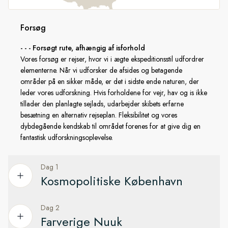
Sound, oplever vi en uberørt og fjerntliggende vildmark, der
viser os naturens rå skønhed. Når vi bevæger os ind i det
Forsøg
vestlige Arktis, er regionen præget af at ligge tæt på Alaska.
Hold øje med dyrelivet, mens vi sejler gennem det berømte
- - - Forsøgt rute, afhængig af isforhold
Vores forsøg er rejser, hvor vi i ægte ekspeditionsstil udfordrer
Beauforthav og Beringstrædet, inden vi ender vores rejse i
elementerne. Når vi udforsker de afsides og betagende
Alaska og flyver til Seattle i det nordvestlige USA.
områder på en sikker måde, er det i sidste ende naturen, der
leder vores udforskning. Hvis forholdene for vejr, hav og is ikke
I overensstemmelse med AECO
tillader den planlagte sejlads, udarbejder skibets erfarne
besætning en alternativ rejseplan. Fleksibilitet og vores
dybdegående kendskab til området forenes for at give dig en
HX er et stolt medlem af Association of Arctic Expedition
fantastisk udforskningsoplevelse.
Cruise Operators (AECO). Vi følger nøje AECOs standarder
for tilgængelige landgangssteder og sikre afstande til
dyrelivet for at beskytte de følsomme miljøer, vi udforsker,
Dag 1
samtidig med at vi giver de rejsende en uforglemmelig
Kosmopolitiske København
ekspeditionsoplevelse.
Dag 2
B****egynd rejsen i Danmarks vidunderlige hovedstad
Farverige Nuuk