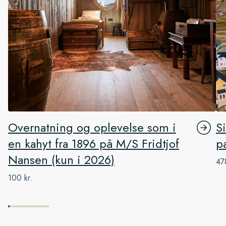
Overnatning og oplevelse som i
S
en kahyt fra 1896 på M/S Fridtjof
p
Nansen (kun i 2026)
47
100 kr.