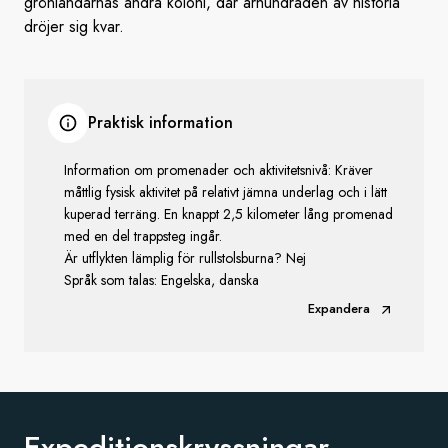
grönländarnas andra koloni, där århundraden av historia
dröjer sig kvar.
Praktisk information
Information om promenader och aktivitetsnivå: Kräver
måttlig fysisk aktivitet på relativt jämna underlag och i lätt
kuperad terräng. En knappt 2,5 kilometer lång promenad
med en del trappsteg ingår.
Är utflykten lämplig för rullstolsburna? Nej
Språk som talas: Engelska, danska
Expandera
Expeditionskryssningar