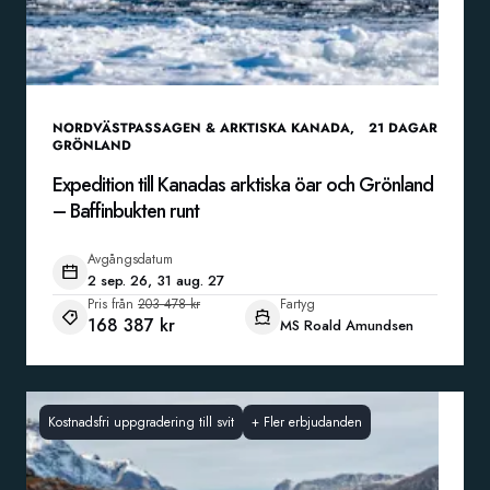
NORDVÄSTPASSAGEN & ARKTISKA KANADA
,
21
DAGAR
GRÖNLAND
Expedition till Kanadas arktiska öar och Grönland
– Baffinbukten runt
Avgångsdatum
2 sep. 26, 31 aug. 27
Pris från
203 478 kr
Fartyg
168 387 kr
MS Roald Amundsen
Kostnadsfri uppgradering till svit
+
Fler erbjudanden