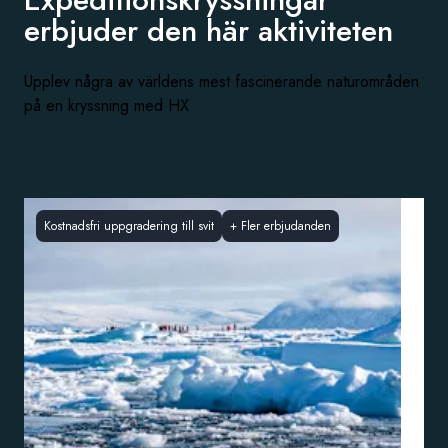
erbjuder den
här aktiviteten
Upplev några av världens mest fascinerande naturområden
på en kryssning med HX
Kostnadsfri uppgradering till svit
+
Fler erbjudanden