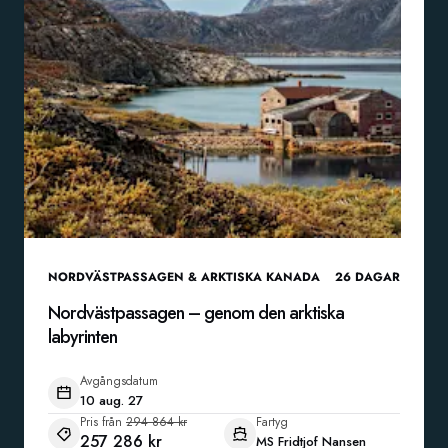
NORDVÄSTPASSAGEN & ARKTISKA KANADA
26
DAGAR
Nordvästpassagen – genom den arktiska
labyrinten
Avgångsdatum
10 aug. 27
Pris från
294 864 kr
Fartyg
257 286 kr
MS Fridtjof Nansen