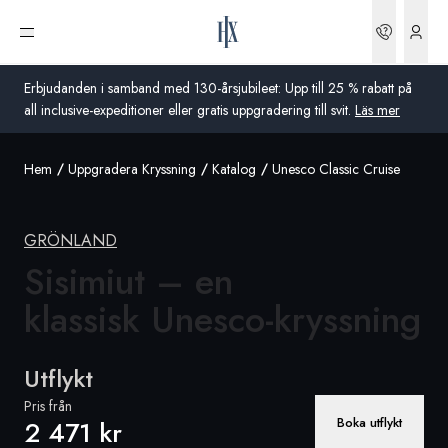
Boknin
Öppna meny
Erbjudanden i samband med 130-årsjubileet: Upp till 25 % rabatt på
all inclusive-expeditioner eller gratis uppgradering till svit.
Läs mer
Hem
Uppgradera Kryssning
Katalog
Unesco Classic Cruise
Global
Australien
GRÖNLAND
Storbritannien
Sisimiut – en
klassisk Unesco-kryssning
USA
Tyskland
Utflykt
Schweiz
Pris från
Boka utflykt
2 471 kr
Sverige
Frankrike