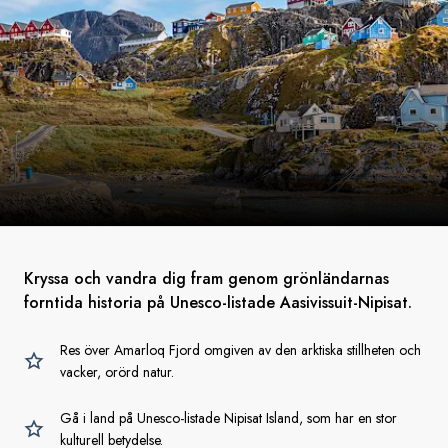
Kryssa och vandra dig fram genom grönländarnas
forntida historia på Unesco-listade Aasivissuit-Nipisat.
Res över Amarloq Fjord omgiven av den arktiska stillheten och
vacker, orörd natur.
Gå i land på Unesco-listade Nipisat Island, som har en stor
kulturell betydelse.