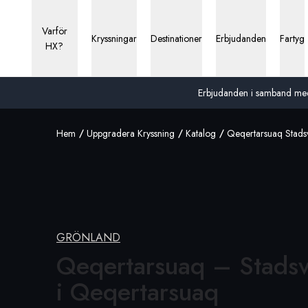
Varför
Kryssningar
Destinationer
Erbjudanden
Fartyg
HX?
Erbjudanden i samband med 13
Hem
Uppgradera Kryssning
Katalog
Qeqertarsuaq Stads
GRÖNLAND
Qeqertarsuaq – Stads
i Qeqertarsuaq