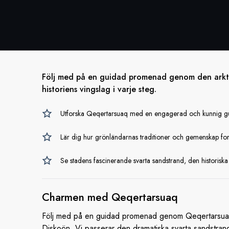
Följ med på en guidad promenad genom den arkt
historiens vingslag i varje steg.
Utforska Qeqertarsuaq med en engagerad och kunnig gui
Lär dig hur grönländarnas traditioner och gemenskap for
Se stadens fascinerande svarta sandstrand, den historisk
Charmen med
Qeqertarsuaq
Följ med på en guidad promenad genom Qeqertarsuaq oc
Diskoön. Vi passerar den dramatiska svarta sandstranden