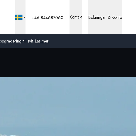
Kontakt
Bokningar & Konto
+46 844687060
pgradering till svit.
Läs mer
Global
Australien
Storbritannien
USA
Tyskland
Schweiz