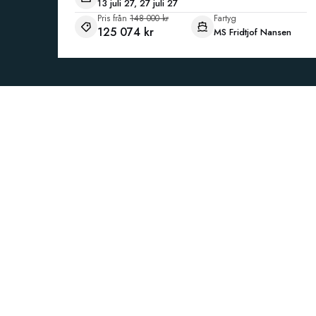
13 juli 27, 27 juli 27
Pris från
148 000 kr
Fartyg
125 074 kr
MS Fridtjof Nansen