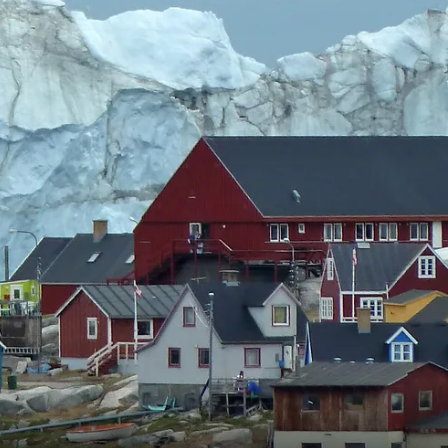
Frankrike
Sverige
Danmark
Norge