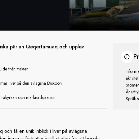
iska pärlan Qeqertarsuaq och upplev
Pr
de från trakten.
Informa
aktivit
mar livet på den avlägsna Diskoön.
promena
Är utfly
a träkyrkan och marknadsplatsen.
Språk s
h få en unik inblick i livet på avlägsna
 innan vi fortsätter in till staden för att besöka