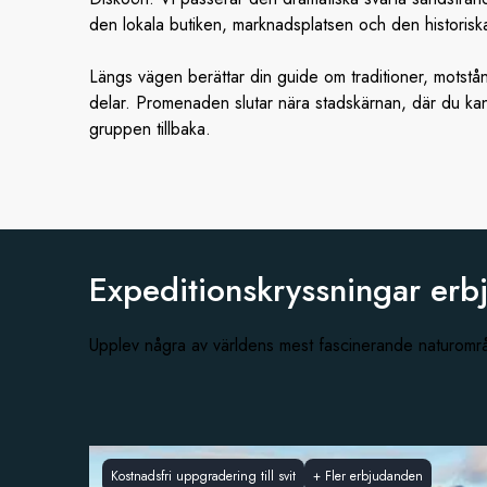
den lokala butiken, marknadsplatsen och den historiska
Längs vägen berättar din guide om traditioner, motstån
delar. Promenaden slutar nära stadskärnan, där du kan 
gruppen tillbaka.
Expeditionskryssningar erb
Upplev några av världens mest fascinerande naturom
Kostnadsfri uppgradering till svit
+
Fler erbjudanden