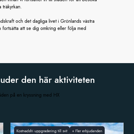
 träkyrkan.
dskraft och det dagliga livet i Grönlands västra
fortsätta att se dig omkring eller följa med
juder den
här aktiviteten
råden på en kryssning med HX
Kostnadsfri uppgradering till svit
+
Fler erbjudanden