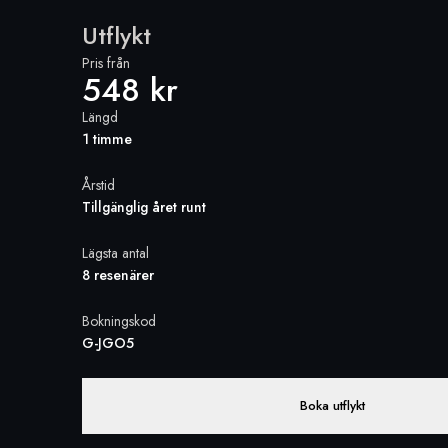
Utflykt
Pris från
548 kr
Längd
1 timme
Årstid
Tillgänglig året runt
Lägsta antal
8 resenärer
Bokningskod
G-JGO5
Boka utflykt