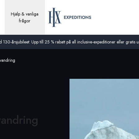
Hjälp & vanliga
frågor
0-årsjubileet: Upp till 25 % rabatt på all inclusive-expeditioner eller gratis up
vandring
vandring