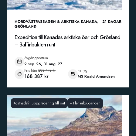
NORDVÄSTPASSAGEN & ARKTISKA KANADA
,
21
DAGAR
GRÖNLAND
Expedition till Kanadas arktiska öar och Grönland
– Baffinbukten runt
Avgångsdatum
2 sep. 26, 31 aug. 27
Pris från
203 478 kr
Fartyg
168 387 kr
MS Roald Amundsen
Kostnadsfri uppgradering till svit
+
Fler erbjudanden