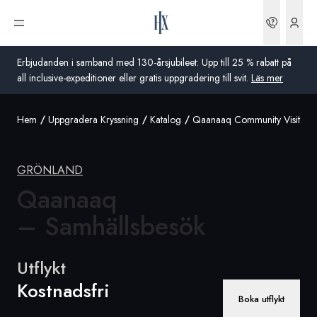
Boknin
Öppna meny
Erbjudanden i samband med 130-årsjubileet: Upp till 25 % rabatt på
all inclusive-expeditioner eller gratis uppgradering till svit.
Läs mer
Hem
Uppgradera Kryssning
Katalog
Qaanaaq Community Visit
Global
Australien
GRÖNLAND
Storbritannien
Qaanaaq
– Samhällsbesök
USA
Tyskland
Utflykt
Schweiz
Kostnadsfri
Boka utflykt
Sverige
Frankrike