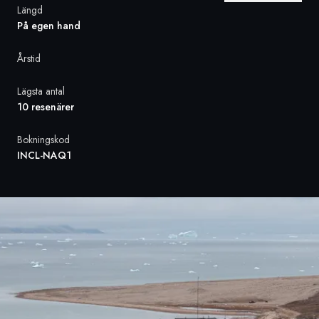
Längd
På egen hand
Sverige
Årstid
Danmark
Lägsta antal
Norge
10 resenärer
Bokningskod
INCL-NAQ1