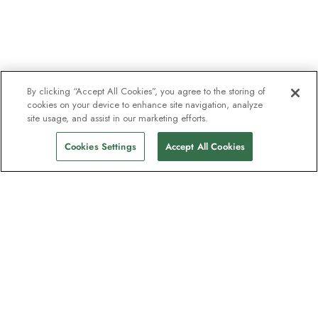
By clicking “Accept All Cookies”, you agree to the storing of
cookies on your device to enhance site navigation, analyze
site usage, and assist in our marketing efforts.
Cookies Settings
Accept All Cookies
Nyhetsbrevet som utforskare
älskar
Gå med i en miljon prenumeranter –
registrera dig för destinationsguider,