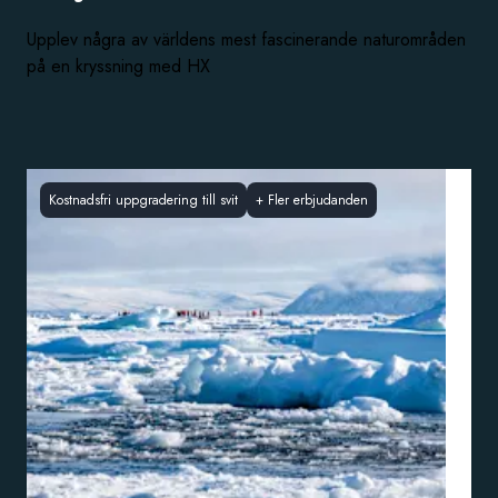
Upplev några av världens mest fascinerande naturområden
på en kryssning med HX
Kostnadsfri uppgradering till svit
+
Fler erbjudanden