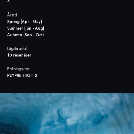
4
Sverige
Årstid
Spring (Apr - May)
Danmark
Summer (Jun - Aug)
Autumn (Sep - Oct)
Norge
Lägsta antal
10 resenärer
Bokningskod
REYPRE-HIGH-2