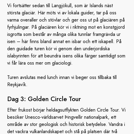
Vi fortsätter sedan till Langjökull, som är Islands näst
största glaciär. Här möts vi av lokala guider, tar på oss
varma overaller och stövlar och ger oss ut på glaciären på
fyrhjulingar. På glaciären kör vi i riktning mot en konstgjord
isgrotta som består av många olika tunnlar framgrävda ur
isen – här finns bland annat en isbar och ett iskapell. På
den guidade turen kör vi genom den underjordiska
islabyrinten för att beundra isens olika färger samtidigt som
vi får lära oss mer om glaciologi.
Turen avslutas med lunch innan vi beger oss tillbaka till
Reykjavík.
Dag 3: Golden
Circle Tour
Efter frukost börjar heldagsutflykten Golden Circle Tour. Vi
besöker Unesco-världsarvet Þingvellir nationalpark, ett
område av stor geologisk och historisk betydelse. Vandra i
det vackra vulkanlandskapet och stå på platsen där två