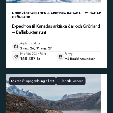
NORDVÄSTPASSAGEN & ARKTISKA KANADA
,
21
DAGAR
GRÖNLAND
Expedition till Kanadas arktiska öar och Grönland
– Baffinbukten runt
Avgångsdatum
2 sep. 26, 31 aug. 27
Pris från
203 478 kr
Fartyg
168 387 kr
MS Roald Amundsen
Kostnadsfri uppgradering till svit
+
Fler erbjudanden