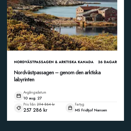
NORDVÄSTPASSAGEN & ARKTISKA KANADA
26
DAGAR
Nordvästpassagen – genom den arktiska
labyrinten
Avgångsdatum
10 aug. 27
Pris från
294 864 kr
Fartyg
257 286 kr
MS Fridtjof Nansen