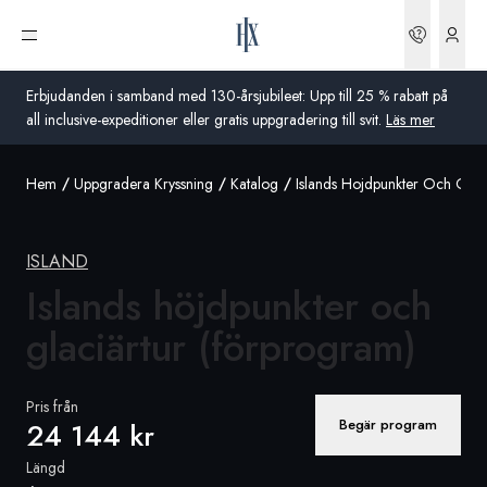
Boknin
Öppna meny
Erbjudanden i samband med 130-årsjubileet: Upp till 25 % rabatt på
all inclusive-expeditioner eller gratis uppgradering till svit.
Läs mer
Hem
Uppgradera Kryssning
Katalog
Islands Hojdpunkter Och Glac
Global
Australien
ISLAND
Storbritannien
Islands höjdpunkter och
glaciärtur (förprogram)
USA
Tyskland
Pris från
Begär program
24 144 kr
Schweiz
Längd
Sverige
Frankrike