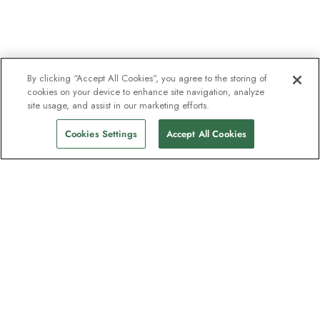
By clicking “Accept All Cookies”, you agree to the storing of
cookies on your device to enhance site navigation, analyze
site usage, and assist in our marketing efforts.
Cookies Settings
Accept All Cookies
Nyhetsbrevet som utforskare
älskar
Gå med i en miljon prenumeranter –
registrera dig för destinationsguider,
erbjudanden och live webbinarier med