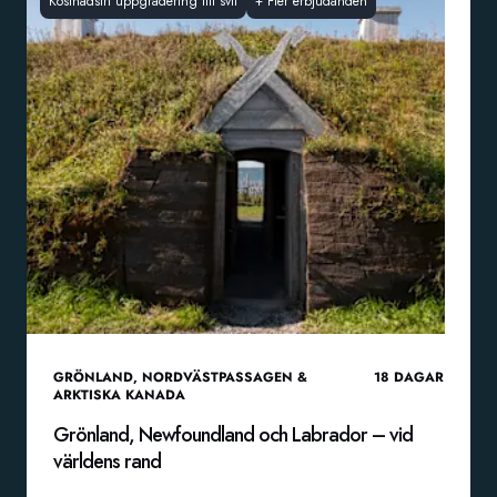
Kostnadsfri uppgradering till svit
+
Fler erbjudanden
GRÖNLAND
,
NORDVÄSTPASSAGEN &
18
DAGAR
ARKTISKA KANADA
Grönland, Newfoundland och Labrador – vid
världens rand