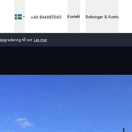
Kontakt
Bokningar & Konto
+46 844687060
pgradering till svit.
Läs mer
Global
Australien
Storbritannien
USA
Tyskland
Schweiz