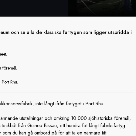
um och se alla de klassiska fartygen som ligger utspridda i
eet.
a föremål.
a Port Rhu.
onservsfabrik, inte långt ifrån fartyget i Port Rhu.
ännande utställningar och omkring 10 000 sjöhistoriska föremål,
ockbåt från Guinea-Bissau, ett hundra fot långt fabriksfartyg
ar som du kan gå ombord på för att ta en närmare titt.