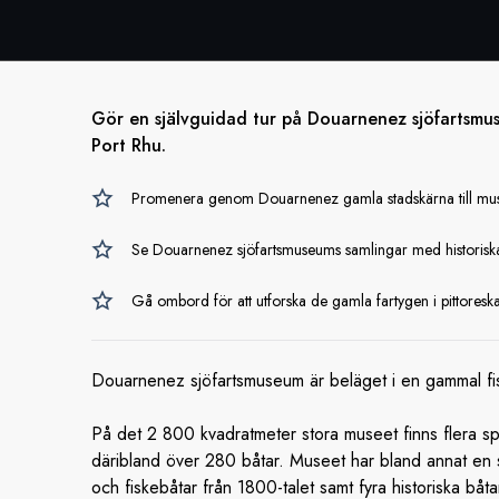
Gör en självguidad tur på Douarnenez sjöfartsmuse
Port Rhu.
Promenera genom Douarnenez gamla stadskärna till mus
Se Douarnenez sjöfartsmuseums samlingar med historisk
Gå ombord för att utforska de gamla fartygen i pittoresk
Douarnenez sjöfartsmuseum är beläget i en gammal fiskk
På det 2 800 kvadratmeter stora museet finns flera sp
däribland över 280 båtar. Museet har bland annat en st
och fiskebåtar från 1800-talet samt fyra historiska båt