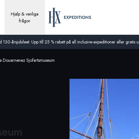
Hjälp & vanliga
frågor
0-årsjubileet: Upp till 25 % rabatt på all inclusive-expeditioner eller gratis up
ee Douarnenez Sjofartsmuseum
useum