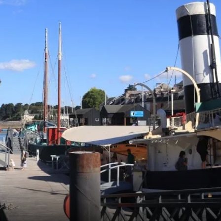
Frankrike
Sverige
Danmark
Norge