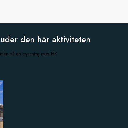
juder den
här aktiviteten
råden på en kryssning med HX