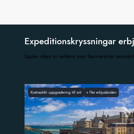
Expeditionskryssningar erb
Upplev några av världens mest fascinerande naturom
Kostnadsfri uppgradering till svit
+
Fler erbjudanden