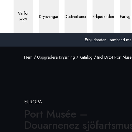
Varför
Kryssningar
Destinationer
Erbjudanden
Fartyg
HX?
Erbjudanden i samband med 13
Hem
Uppgradera Kryssning
Katalog
Incl Drz4 Port Mus
EUROPA
Port Musée –
Douarnenez sjöfartsm