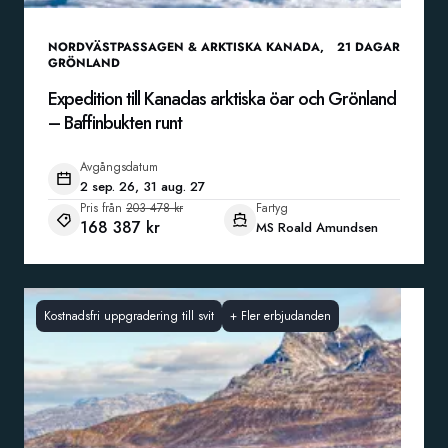
NORDVÄSTPASSAGEN & ARKTISKA KANADA
,
21
DAGAR
GRÖNLAND
Expedition till Kanadas arktiska öar och Grönland
– Baffinbukten runt
Avgångsdatum
2 sep. 26, 31 aug. 27
Pris från
203 478 kr
Fartyg
168 387 kr
MS Roald Amundsen
Kostnadsfri uppgradering till svit
+
Fler erbjudanden