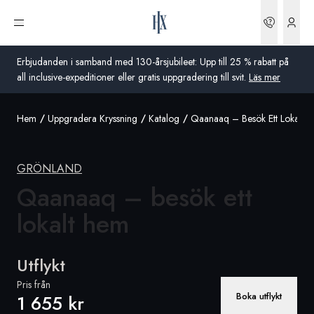
Boknin
Öppna meny
Erbjudanden i samband med 130-årsjubileet: Upp till 25 % rabatt på
all inclusive-expeditioner eller gratis uppgradering till svit.
Läs mer
Hem
Uppgradera Kryssning
Katalog
Qaanaaq – Besök Ett Lokalt 
Global
Australien
GRÖNLAND
Storbritannien
Qaanaaq – besök ett
lokalt hem
USA
Tyskland
Utflykt
Schweiz
Pris från
Boka utflykt
1 655 kr
Sverige
Frankrike