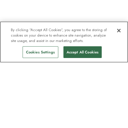
By clicking “Accept All Cookies”, you agree to the storing of
cookies on your device to enhance site navigation, analyze
site usage, and assist in our marketing efforts.
Cookies Settings
Accept All Cookies
Nyhetsbrevet som utforskare
älskar
Gå med i en miljon prenumeranter –
registrera dig för destinationsguider,
erbjudanden och live webbinarier med