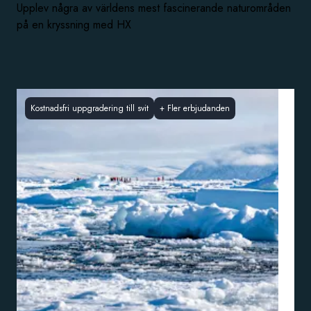
Upplev några av världens mest fascinerande naturområden
på en kryssning med HX
Kostnadsfri uppgradering till svit
+
Fler erbjudanden