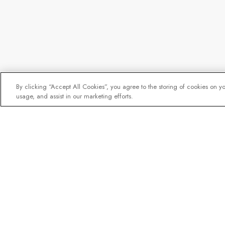
By clicking “Accept All Cookies”, you agree to the storing of cookies on y
usage, and assist in our marketing efforts.
Nyhetsbrevet som utfor
Gå med i en miljon prenumerant