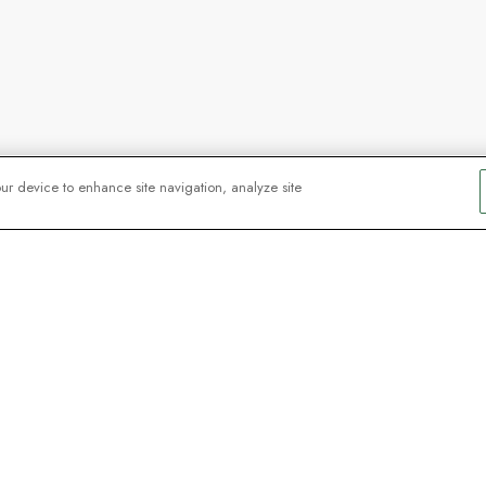
our device to enhance site navigation, analyze site
skare älskar
er – registrera dig