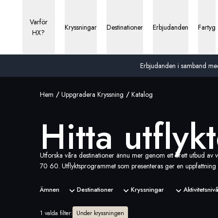
Hitta utflykter för dig | HX Expeditions SE
Varför
Kryssningar
Destinationer
Erbjudanden
Fartyg
HX?
Erbjudanden i samband med 13
Hem
Uppgradera Kryssning
Katalog
Hitta utflyk
Utforska våra destinationer ännu mer genom ett brett utbud av va
70 60
. Utflyktsprogrammet som presenteras ger en uppfattning om
Ämnen
Destinationer
Kryssningar
Aktivitetsniv
1 valda filter
:
Under kryssningen