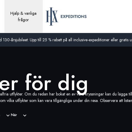
Hjälp & vanliga
frågor
0-årsjubileet: Upp till 25 % rabatt på all inclusive-expeditioner eller gratis up
ter för dig
lfria utflykter. Om du redan har bokat en av våra kryssningar kan du lägga till 
 vilka utflykter som kan vara tillgängliga under din resa. Observera att listan
å
När