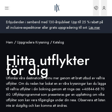
Hitta utflykter för dig | HX Expeditions SE
Boknin
Öppna meny
Erbjudanden i samband med 130-årsjubileet: Upp till 25 % rabatt på
all inclusive-expeditioner eller gratis uppgradering till svit.
Läs mer
Hem
Uppgradera Kryssning
Katalog
Global
Hitta utflykter
Australien
för dig
Storbritannien
USA
Utforska våra destinationer ännu mer genom ett brett utbud av valfria
utflykter. Om du redan har bokat en av våra kryssningar kan du lägga
Tyskland
till valfria utflykter i din bokning genom att ringa oss:
+46844-68 70
60
. Utflyktsprogrammet som presenteras ger en uppfattning om vilka
utflykter som kan vara tillgängliga under din resa. Observera att listan
Schweiz
inte är slutgiltig och kan komma att ändras.
Sverige
Frankrike