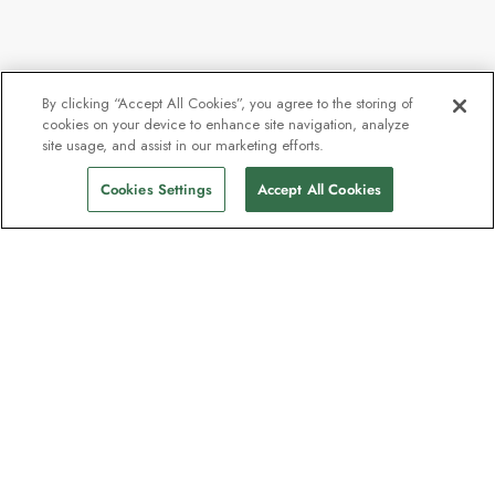
By clicking “Accept All Cookies”, you agree to the storing of
cookies on your device to enhance site navigation, analyze
site usage, and assist in our marketing efforts.
Cookies Settings
Accept All Cookies
Nyhetsbrevet som utforskare
älskar
Gå med i en miljon prenumeranter –
registrera dig för destinationsguider,
erbjudanden och live webbinarier med