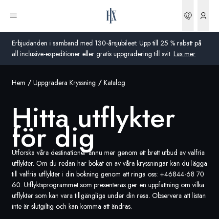
Boknin
Öppna meny
Erbjudanden i samband med 130-årsjubileet: Upp till 25 % rabatt på
all inclusive-expeditioner eller gratis uppgradering till svit.
Läs mer
Hem
Uppgradera Kryssning
Katalog
Global
Hitta utflykter
Australien
för dig
Storbritannien
USA
Utforska våra destinationer ännu mer genom ett brett utbud av valfria
utflykter. Om du redan har bokat en av våra kryssningar kan du lägga
Tyskland
till valfria utflykter i din bokning genom att ringa oss:
+46844-68 70
60
. Utflyktsprogrammet som presenteras ger en uppfattning om vilka
utflykter som kan vara tillgängliga under din resa. Observera att listan
Schweiz
inte är slutgiltig och kan komma att ändras.
Sverige
Frankrike