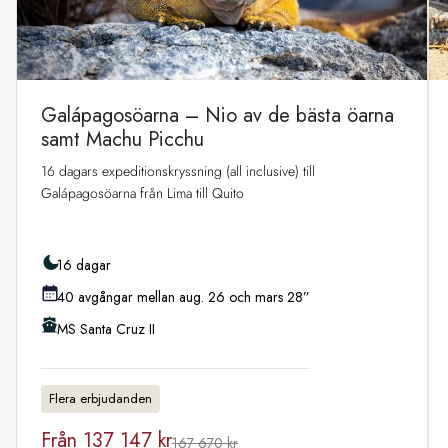
Galápagosöarna – Nio av de bästa öarna
samt Machu Picchu
16 dagars expeditionskryssning (all inclusive) till
Galápagosöarna från Lima till Quito
16 dagar
40 avgångar mellan aug. 26 och mars 28”
MS Santa Cruz II
Flera erbjudanden
Från
137 147 kr
167 670 kr