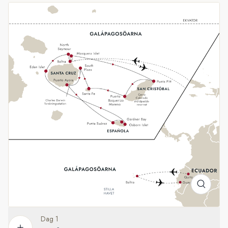
promenera genom färgglada marknader fulla av lokala
hantverk under dina två dagar i staden. Dag två får du
besöka Quitos historiska stadskärna på en guidad rundtur.
Fascinerande Galápagosöarna
Efter att ha besökt ekvatorn och utforskat Quitos historiska
stadskärna sätter vi kurs mot Galápagosöarna, där ett
oförglömligt äventyr till havs väntar. Håll utkik efter ikoniska
djur som jättesköldpaddor, havsleguaner och blåfotade sulor.
Kom nära naturens underverk i små pangabåtar, kajaker eller
vår båt med glasbotten tillsammans med vårt expeditionsteam
som består av lokala guider.
Dag 1