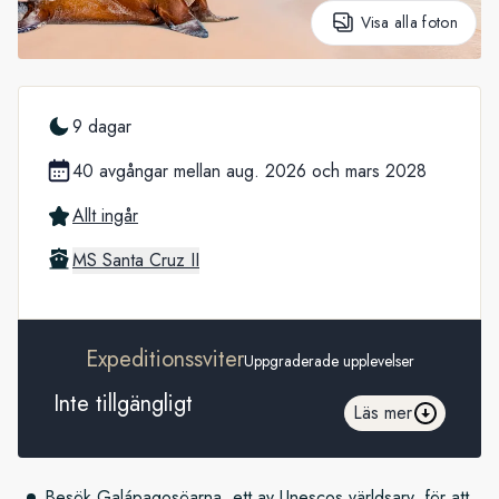
Visa alla foton
9 dagar
40 avgångar mellan aug. 2026 och mars 2028
Allt ingår
MS Santa Cruz II
Expeditionssviter
Uppgraderade upplevelser
Inte tillgängligt
Läs mer
Besök Galápagosöarna, ett av Unescos världsarv, för att