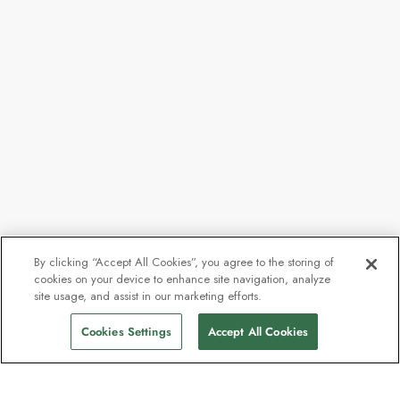
By clicking “Accept All Cookies”, you agree to the storing of
cookies on your device to enhance site navigation, analyze
Från
101 392 kr
site usage, and assist in our marketing efforts.
Hitta seglingar
71 344 kr
pp
Cookies Settings
Accept All Cookies