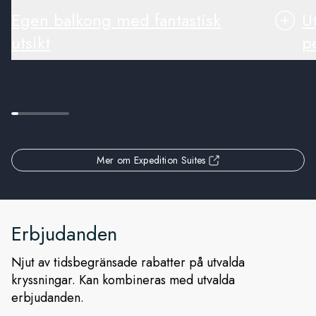
Egen balkong med fantastisk
U
utsikt
pe
Mer om Expedition Suites
Erbjudanden
Njut av tidsbegränsade rabatter på utvalda
kryssningar. Kan kombineras med utvalda
erbjudanden.