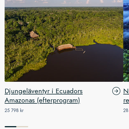
Djungeläventyr i Ecuadors
N
Amazonas (efterprogram)
r
25 798 kr
28