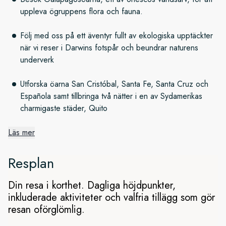
uppleva ögruppens flora och fauna.
Följ med oss på ett äventyr fullt av ekologiska upptäckter
när vi reser i Darwins fotspår och beundrar naturens
underverk
Utforska öarna San Cristóbal, Santa Fe, Santa Cruz och
Española samt tillbringa två nätter i en av Sydamerikas
charmigaste städer, Quito
Läs mer
Vår expedition startar i vackra
Quito
Resplan
Quito är en av Sydamerikas charmigaste huvudstäder. Denna
Din resa i korthet. Dagliga höjdpunkter,
världsarvsstad bjuder på arkitektur från den spanska
inkluderade aktiviteter och valfria tillägg som gör
kolonialeran, mysiga restauranger och hantverksbutiker.
resan oförglömlig.
Provsmaka välsmakande, ecuadorianska specialiteter och