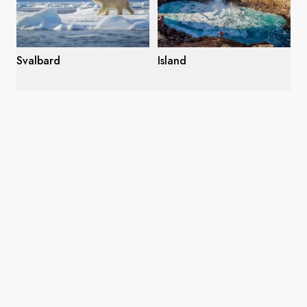
Svalbard
Island