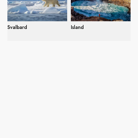
Svalbard
Island