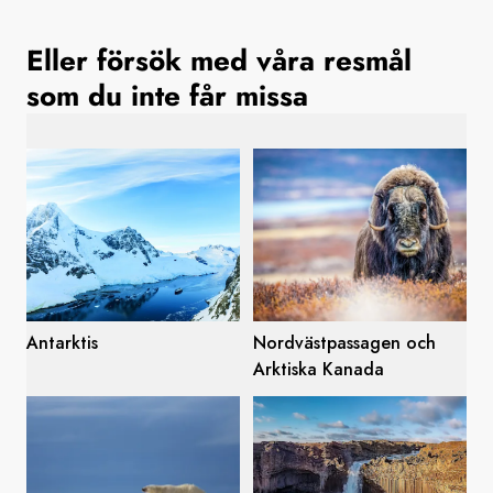
Sverige
Eller försök med våra resmål
som du inte får missa
Danmark
Norge
Antarktis
Nordvästpassagen och
Arktiska Kanada