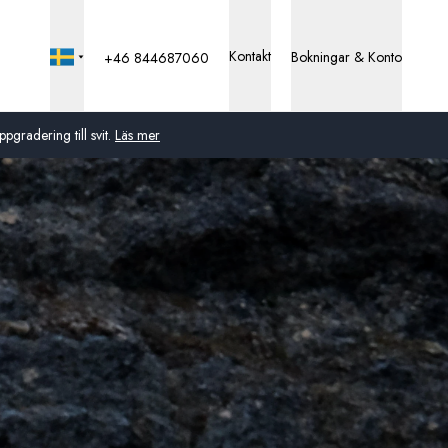
Kontakt
Bokningar & Konto
+46 844687060
pgradering till svit.
Läs mer
Global
Australien
Storbritannien
USA
Tyskland
Schweiz