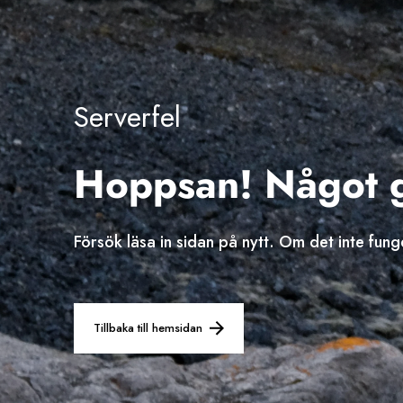
Serverfel
Hoppsan! Något gi
Försök läsa in sidan på nytt. Om det inte funge
Tillbaka till hemsidan