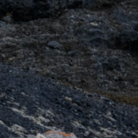
Frankrike
Sverige
Danmark
Norge