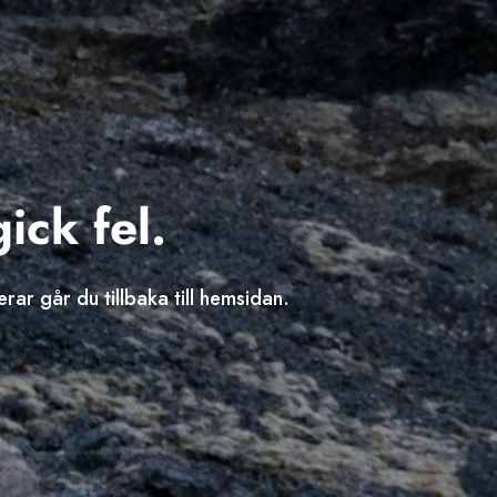
ck fel.
rar går du tillbaka till hemsidan.