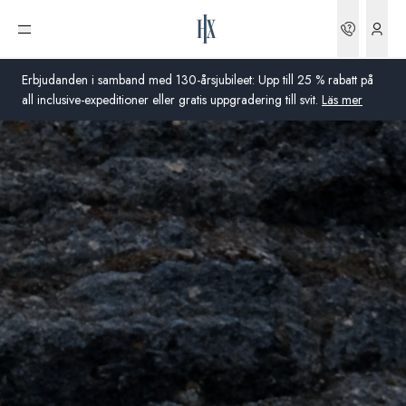
Boknin
Öppna meny
Erbjudanden i samband med 130-årsjubileet: Upp till 25 % rabatt på
all inclusive-expeditioner eller gratis uppgradering till svit.
Läs mer
Global
Australien
Storbritannien
USA
Tyskland
Schweiz
Sverige
Frankrike