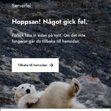
Serverfel
Sverige
Hoppsan! Något gick fel.
Danmark
Norge
Försök läsa in sidan på nytt. Om det inte
fungerar går du tillbaka till hemsidan.
Tillbaka till hemsidan