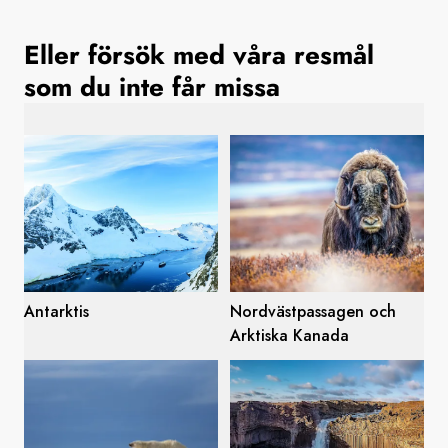
Sverige
Eller försök med våra resmål
som du inte får missa
Danmark
Norge
Antarktis
Nordvästpassagen och
Arktiska Kanada