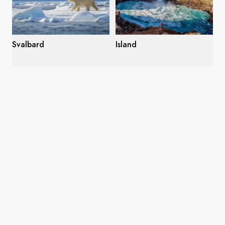
Svalbard
Island