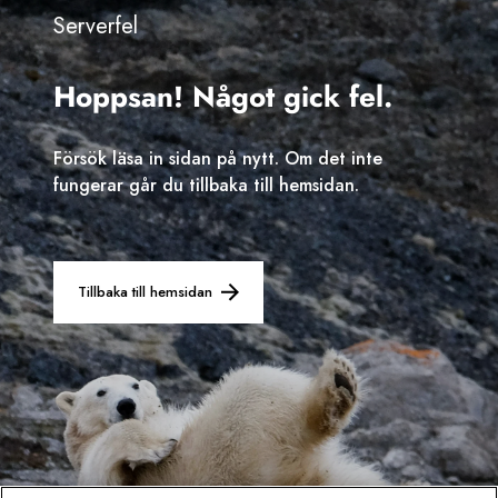
Serverfel
Sverige
Hoppsan! Något gick fel.
Danmark
Norge
Försök läsa in sidan på nytt. Om det inte
fungerar går du tillbaka till hemsidan.
Tillbaka till hemsidan