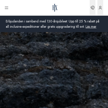
Boknin
Öppna meny
Erbjudanden i samband med 130-årsjubileet: Upp till 25 % rabatt på
all inclusive-expeditioner eller gratis uppgradering till svit.
Läs mer
Global
Australien
Storbritannien
USA
Tyskland
Schweiz
Sverige
Frankrike