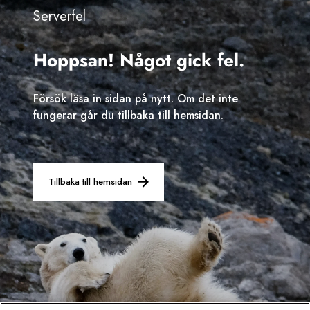
Serverfel
Sverige
Hoppsan! Något gick fel.
Danmark
Norge
Försök läsa in sidan på nytt. Om det inte
fungerar går du tillbaka till hemsidan.
Tillbaka till hemsidan