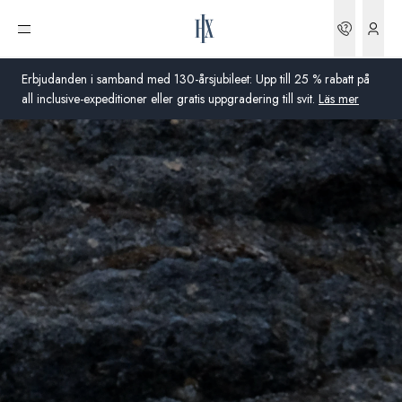
Boknin
Öppna meny
Erbjudanden i samband med 130-årsjubileet: Upp till 25 % rabatt på
all inclusive-expeditioner eller gratis uppgradering till svit.
Läs mer
Global
Australien
Storbritannien
USA
Tyskland
Schweiz
Sverige
Frankrike