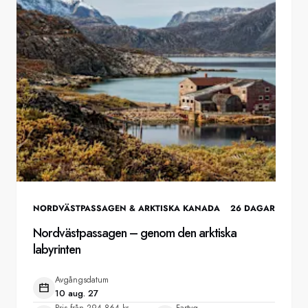
NORDVÄSTPASSAGEN & ARKTISKA KANADA
26
DAGAR
Nordvästpassagen – genom den arktiska
labyrinten
Avgångsdatum
10 aug. 27
Pris från
294 864 kr
Fartyg