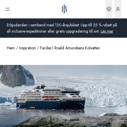
Boknin
Öppna meny
Erbjudanden i samband med 130-årsjubileet: Upp till 25 % rabatt på
all inclusive-expeditioner eller gratis uppgradering till svit.
Läs mer
Hem
Inspiration
Fardas I Roald Amundsens Kolvatten
Global
Australien
Storbritannien
USA
Tyskland
Schweiz
Sverige
Frankrike