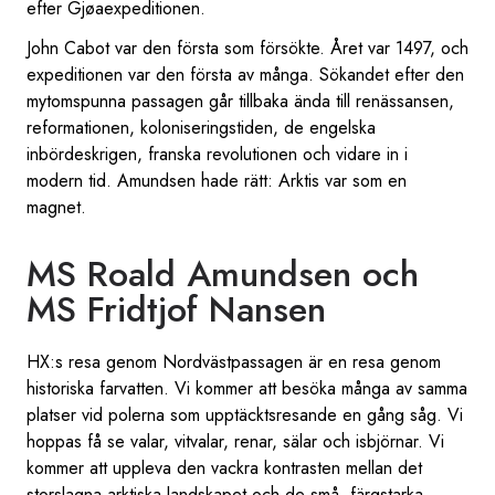
efter Gjøaexpeditionen.
John Cabot var den första som försökte. Året var 1497, och
expeditionen var den första av många. Sökandet efter den
mytomspunna passagen går tillbaka ända till renässansen,
reformationen, koloniseringstiden, de engelska
inbördeskrigen, franska revolutionen och vidare in i
modern tid. Amundsen hade rätt: Arktis var som en
magnet.
MS Roald Amundsen och
MS Fridtjof Nansen
HX:s resa genom Nordvästpassagen är en resa genom
historiska farvatten. Vi kommer att besöka många av samma
platser vid polerna som upptäcktsresande en gång såg. Vi
hoppas få se valar, vitvalar, renar, sälar och isbjörnar. Vi
kommer att uppleva den vackra kontrasten mellan det
storslagna arktiska landskapet och de små, färgstarka