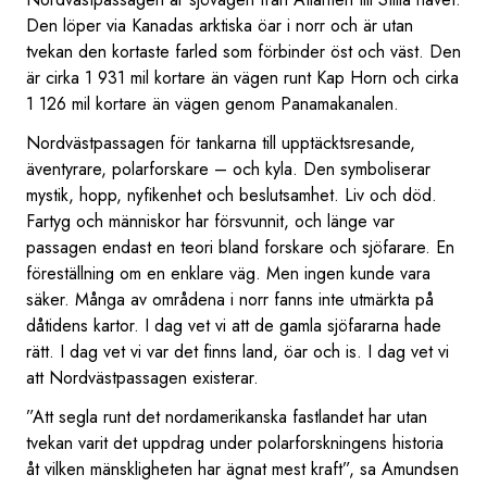
Den löper via Kanadas arktiska öar i norr och är utan
tvekan den kortaste farled som förbinder öst och väst. Den
är cirka 1 931 mil kortare än vägen runt Kap Horn och cirka
1 126 mil kortare än vägen genom Panamakanalen.
Nordvästpassagen för tankarna till upptäcktsresande,
äventyrare, polarforskare – och kyla. Den symboliserar
mystik, hopp, nyfikenhet och beslutsamhet. Liv och död.
Fartyg och människor har försvunnit, och länge var
passagen endast en teori bland forskare och sjöfarare. En
föreställning om en enklare väg. Men ingen kunde vara
säker. Många av områdena i norr fanns inte utmärkta på
dåtidens kartor. I dag vet vi att de gamla sjöfararna hade
rätt. I dag vet vi var det finns land, öar och is. I dag vet vi
att Nordvästpassagen existerar.
”Att segla runt det nordamerikanska fastlandet har utan
tvekan varit det uppdrag under polarforskningens historia
åt vilken mänskligheten har ägnat mest kraft”, sa Amundsen