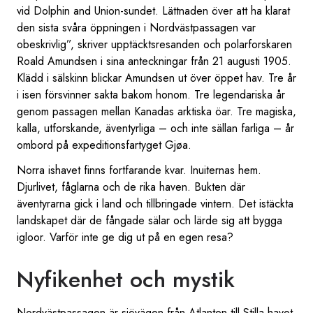
vid Dolphin and Union-sundet. Lättnaden över att ha klarat
den sista svåra öppningen i Nordvästpassagen var
obeskrivlig”, skriver upptäcktsresanden och polarforskaren
Roald Amundsen i sina anteckningar från 21 augusti 1905.
Klädd i sälskinn blickar Amundsen ut över öppet hav. Tre år
i isen försvinner sakta bakom honom. Tre legendariska år
genom passagen mellan Kanadas arktiska öar. Tre magiska,
kalla, utforskande, äventyrliga – och inte sällan farliga – år
ombord på expeditionsfartyget Gjøa.
Norra ishavet finns fortfarande kvar. Inuiternas hem.
Djurlivet, fåglarna och de rika haven. Bukten där
äventyrarna gick i land och tillbringade vintern. Det istäckta
landskapet där de fångade sälar och lärde sig att bygga
igloor. Varför inte ge dig ut på en egen resa?
Nyfikenhet och mystik
Nordvästpassagen är sjövägen från Atlanten till Stilla havet.