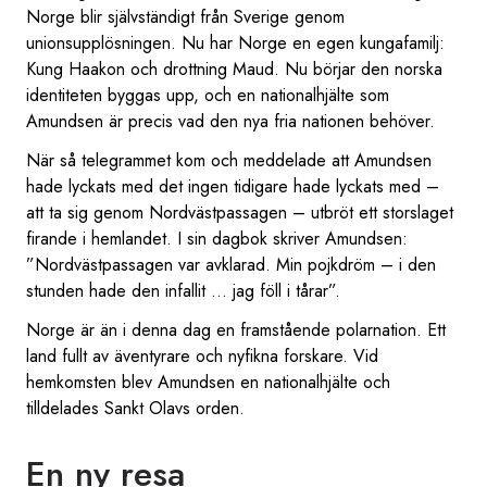
Norge blir självständigt från Sverige genom
unionsupplösningen. Nu har Norge en egen kungafamilj:
Kung Haakon och drottning Maud. Nu börjar den norska
identiteten byggas upp, och en nationalhjälte som
Amundsen är precis vad den nya fria nationen behöver.
När så telegrammet kom och meddelade att Amundsen
hade lyckats med det ingen tidigare hade lyckats med –
att ta sig genom Nordvästpassagen – utbröt ett storslaget
firande i hemlandet. I sin dagbok skriver Amundsen:
”Nordvästpassagen var avklarad. Min pojkdröm – i den
stunden hade den infallit … jag föll i tårar”.
Norge är än i denna dag en framstående polarnation. Ett
land fullt av äventyrare och nyfikna forskare. Vid
hemkomsten blev Amundsen en nationalhjälte och
tilldelades Sankt Olavs orden.
En ny resa