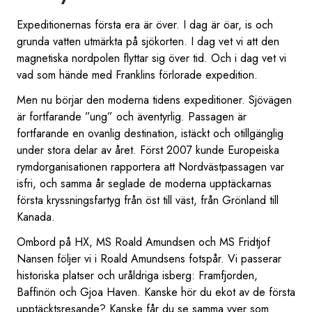
Expeditionernas första era är över. I dag är öar, is och
grunda vatten utmärkta på sjökorten. I dag vet vi att den
magnetiska nordpolen flyttar sig över tid. Och i dag vet vi
vad som hände med Franklins förlorade expedition.
Men nu börjar den moderna tidens expeditioner. Sjövägen
är fortfarande ”ung” och äventyrlig. Passagen är
fortfarande en ovanlig destination, istäckt och otillgänglig
under stora delar av året. Först 2007 kunde Europeiska
rymdorganisationen rapportera att Nordvästpassagen var
isfri, och samma år seglade de moderna upptäckarnas
första kryssningsfartyg från öst till väst, från Grönland till
Kanada.
Ombord på HX, MS Roald Amundsen och MS Fridtjof
Nansen följer vi i Roald Amundsens fotspår. Vi passerar
historiska platser och uråldriga isberg: Framfjorden,
Baffinön och Gjoa Haven. Kanske hör du ekot av de första
upptäcktsresande? Kanske får du se samma vyer som