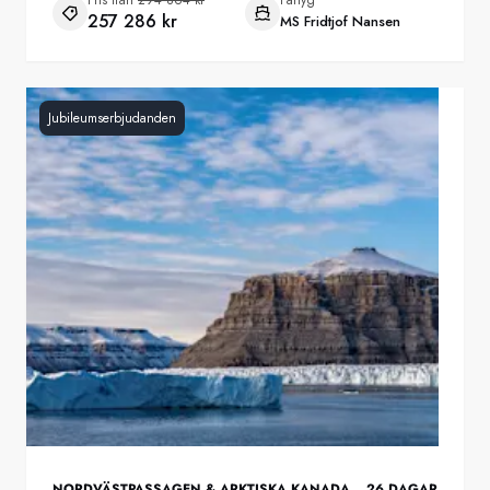
257 286 kr
MS Fridtjof Nansen
Jubileumserbjudanden
NORDVÄSTPASSAGEN & ARKTISKA KANADA
26
DAGAR