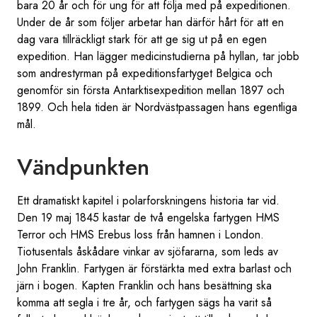
bara 20 år och för ung för att följa med på expeditionen.
Under de år som följer arbetar han därför hårt för att en
dag vara tillräckligt stark för att ge sig ut på en egen
expedition. Han lägger medicinstudierna på hyllan, tar jobb
som andrestyrman på expeditionsfartyget Belgica och
genomför sin första Antarktisexpedition mellan 1897 och
1899. Och hela tiden är Nordvästpassagen hans egentliga
mål.
Vändpunkten
Ett dramatiskt kapitel i polarforskningens historia tar vid.
Den 19 maj 1845 kastar de två engelska fartygen HMS
Terror och HMS Erebus loss från hamnen i London.
Tiotusentals åskådare vinkar av sjöfararna, som leds av
John Franklin. Fartygen är förstärkta med extra barlast och
järn i bogen. Kapten Franklin och hans besättning ska
komma att segla i tre år, och fartygen sägs ha varit så