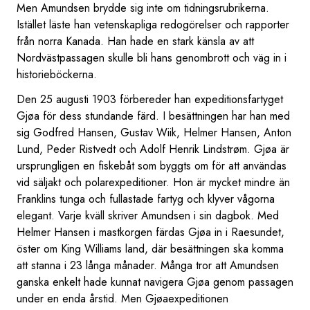
Men Amundsen brydde sig inte om tidningsrubrikerna.
Istället läste han vetenskapliga redogörelser och rapporter
från norra Kanada. Han hade en stark känsla av att
Nordvästpassagen skulle bli hans genombrott och väg in i
historieböckerna.
Den 25 augusti 1903 förbereder han expeditionsfartyget
Gjøa för dess stundande färd. I besättningen har han med
sig Godfred Hansen, Gustav Wiik, Helmer Hansen, Anton
Lund, Peder Ristvedt och Adolf Henrik Lindstrøm. Gjøa är
ursprungligen en fiskebåt som byggts om för att användas
vid säljakt och polarexpeditioner. Hon är mycket mindre än
Franklins tunga och fullastade fartyg och klyver vågorna
elegant. Varje kväll skriver Amundsen i sin dagbok. Med
Helmer Hansen i mastkorgen färdas Gjøa in i Raesundet,
öster om King Williams land, där besättningen ska komma
att stanna i 23 långa månader. Många tror att Amundsen
ganska enkelt hade kunnat navigera Gjøa genom passagen
under en enda årstid. Men Gjøaexpeditionen