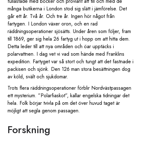
fullastade med böcker och proviant att till och med de
många butikerna i London stod sig slätt i jämförelse. Det
går ett år. Två år. Och tre år. Ingen hör något från
fartygen. I London växer oron, och en rad
räddningsoperationer sjösätts. Under åren som följer, fram
till 1869, ger sig hela 26 fartyg ut i hopp om att hitta dem.
Detta leder till att nya områden och öar upptäcks i
polarvattnen. I dag vet vi vad som hände med Franklins
expedition. Fartyget var så stort och tungt att det fastnade i
packisen och sjönk. Den 126 man stora besättningen dog
av köld, svält och sjukdomar.
Trots flera räddningsoperationer förblir Nordvästpassagen
ett mysterium. ”Polarfiaskot”, kallar engelska tidningar det
hela. Folk börjar tvivla på om det över huvud taget är
möjligt att segla genom passagen.
Forskning