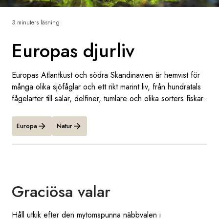
Sverige
3 minuters läsning
Europas djurliv
Danmark
Norge
Europas Atlantkust och södra Skandinavien är hemvist för
många olika sjöfåglar och ett rikt marint liv, från hundratals
fågelarter till sälar, delfiner, tumlare och olika sorters fiskar.
Europa
Natur
Graciösa valar
Håll utkik efter den mytomspunna näbbvalen i