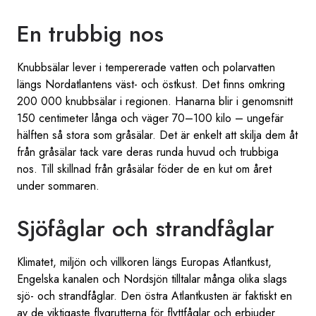
En trubbig nos
Knubbsälar lever i tempererade vatten och polarvatten
längs Nordatlantens väst- och östkust. Det finns omkring
200 000 knubbsälar i regionen. Hanarna blir i genomsnitt
150 centimeter långa och väger 70–100 kilo – ungefär
hälften så stora som gråsälar. Det är enkelt att skilja dem åt
från gråsälar tack vare deras runda huvud och trubbiga
nos. Till skillnad från gråsälar föder de en kut om året
under sommaren.
Sjöfåglar och strandfåglar
Klimatet, miljön och villkoren längs Europas Atlantkust,
Engelska kanalen och Nordsjön tilltalar många olika slags
sjö- och strandfåglar. Den östra Atlantkusten är faktiskt en
av de viktigaste flygrutterna för flyttfåglar och erbjuder