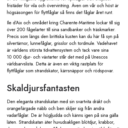
fristäder för vila och övervintring. Även om vår och höst är
högsäsongen för flyttfåglar så finns det fåglar året runt.
Ile d’Aix och området kring Charente-Maritime lockar till sig
över 200 fågelarter till sina sandbanker och träskmarker.
Precis som längs den brittiska kusten kan du här få syn på
silvertärnor, lunnefåglar, grisslor och tordmule. Vadehavet
är världens största tidvattensystem och tack vare sina
10 000 djur- och växtarter står det med på Unescos
världsarvslista. Detta är även en viktig rastplats för
flyttfåglar som strandskator, kärrsnäppor och rödspovar.
Skaldjursfantasten
Den eleganta strandskatan med sin svartvita dräkt och
orangefärgade näbb och ben skiljer sig från andra
vadarfåglar. De är högljudda och känns igen på sina gälla
läten. Strandskatan äter huvudsakligen blötdjur, krabbor,