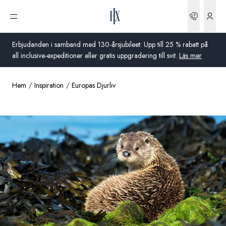
Boknin
Öppna meny
Erbjudanden i samband med 130-årsjubileet: Upp till 25 % rabatt på
all inclusive-expeditioner eller gratis uppgradering till svit.
Läs mer
Hem
Inspiration
Europas Djurliv
Global
Australien
Storbritannien
USA
Tyskland
Schweiz
Sverige
Frankrike