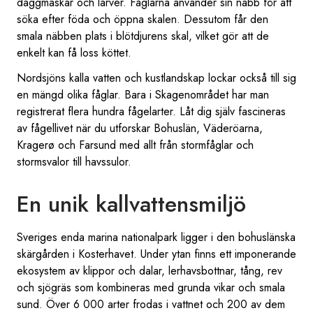
daggmaskar och larver. Fåglarna använder sin näbb för att
söka efter föda och öppna skalen. Dessutom får den
smala näbben plats i blötdjurens skal, vilket gör att de
enkelt kan få loss köttet.
Nordsjöns kalla vatten och kustlandskap lockar också till sig
en mängd olika fåglar. Bara i Skagenområdet har man
registrerat flera hundra fågelarter. Låt dig själv fascineras
av fågellivet när du utforskar Bohuslän, Väderöarna,
Kragerø och Farsund med allt från stormfåglar och
stormsvalor till havssulor.
En unik kallvattensmiljö
Sveriges enda marina nationalpark ligger i den bohuslänska
skärgården i Kosterhavet. Under ytan finns ett imponerande
ekosystem av klippor och dalar, lerhavsbottnar, tång, rev
och sjögräs som kombineras med grunda vikar och smala
sund. Över 6 000 arter frodas i vattnet och 200 av dem