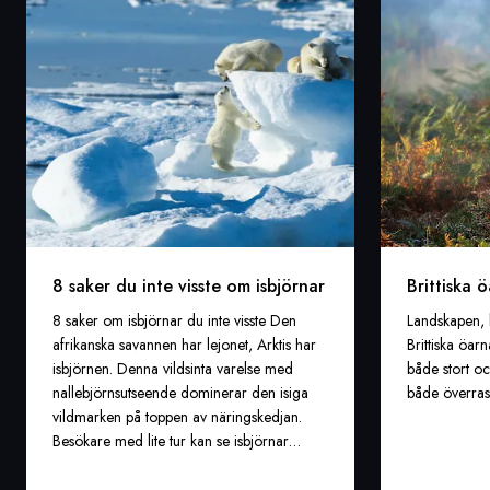
8 saker du inte visste om isbjörnar
Brittiska ö
8 saker om isbjörnar du inte visste Den
Landskapen, 
afrikanska savannen har lejonet, Arktis har
Brittiska öarn
isbjörnen. Denna vildsinta varelse med
både stort o
nallebjörnsutseende dominerar den isiga
både överras
vildmarken på toppen av näringskedjan.
Besökare med lite tur kan se isbjörnar
under en kryssning till Svalbard. Kolla in
dessa fakta om isbjörnarna – isens kungar!