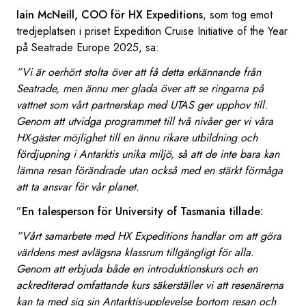
Iain McNeill, COO för HX Expeditions
, som tog emot
tredjeplatsen i priset Expedition Cruise Initiative of the Year
på Seatrade Europe 2025, sa:
”Vi är oerhört stolta över att få detta erkännande från
Seatrade, men ännu mer glada över att se ringarna på
vattnet som vårt partnerskap med UTAS ger upphov till.
Genom att utvidga programmet till två nivåer ger vi våra
HX-gäster möjlighet till en ännu rikare utbildning och
fördjupning i Antarktis unika miljö, så att de inte bara kan
lämna resan förändrade utan också med en stärkt förmåga
att ta ansvar för vår planet.
”
En talesperson för University of Tasmania tillade:
”Vårt samarbete med HX Expeditions handlar om att göra
världens mest avlägsna klassrum tillgängligt för alla.
Genom att erbjuda både en introduktionskurs och en
ackrediterad omfattande kurs säkerställer vi att resenärerna
kan ta med sig sin Antarktis-upplevelse bortom resan och