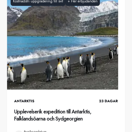
Kostnadsfri uppgradering till svit
+
Fler erbjudanden
ANTARKTIS
23
DAGAR
Upplevelserik expedition till Antarktis,
Falklandsöarna och Sydgeorgien
Avgångsdatum