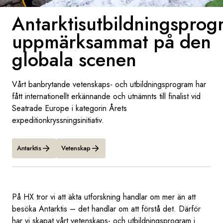
Antarktisutbildningspro
Sverige
uppmärksammat på den
Danmark
globala scenen
Norge
Vårt banbrytande vetenskaps- och utbildningsprogram har
fått internationellt erkännande och utnämnts till finalist vid
Seatrade Europe i kategorin Årets
expeditionkryssningsinitiativ.
Antarktis
Vetenskap
På HX tror vi att äkta utforskning handlar om mer än att
besöka Antarktis – det handlar om att förstå det. Därför
har vi skapat vårt vetenskaps- och utbildningsprogram i