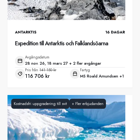
ANTARKTIS
16
DAGAR
Expedition till Antarktis och Falklandsöarna
Avgångsdatum
28 nov. 26, 18 mars 27 + 2 fler avgångar
Pris från
141 150 kr
Fartyg
116 706 kr
MS Roald Amundsen
+1
Kostnadsfri uppgradering till svit
+
Fler erbjudanden