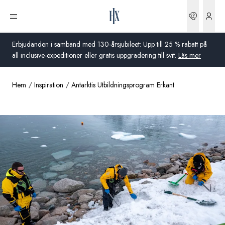
Boknin
Öppna meny
Erbjudanden i samband med 130-årsjubileet: Upp till 25 % rabatt på
all inclusive-expeditioner eller gratis uppgradering till svit.
Läs mer
Hem
Inspiration
Antarktis Utbildningsprogram Erkant
Global
Australien
Storbritannien
USA
Tyskland
Schweiz
Sverige
Frankrike