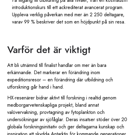
Få tillgång till utbildning på alla nivåer, från en kostnadsfri
introduktionskurs till ett ackrediterat avancerat program.
Uppleva verklig påverkan med mer än 2 250 deltagare,
varav 99 % beskriver det som en höjdpunkt på sin resa.
Varför det är viktigt
Att bli utnämnd till finalist handlar om mer än bara
erkännande. Det markerar en förändring inom
expeditionsresor – en förändring där utbildning och
utforskning går hand i hand.
HX-resenärer bidrar aktivt till forskning i realtid genom
medborgarvetenskapliga projekt, bland annat
valövervakning, provtagning av fytoplankton och
undersökningar av sjöfåglar. Deras insatser stöder över 20
globala forskningsinitiativ och ger deltagarna kunskap och
inspiration att skydda Antarktis för kommande generationer.