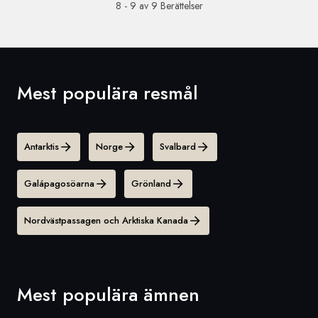
8 - 9 av 9 Berättelser
Mest populära resmål
Antarktis
Norge
Svalbard
Galápagosöarna
Grönland
Nordvästpassagen och Arktiska Kanada
Mest populära ämnen