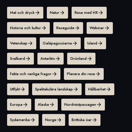
Mat och dryck
Natur
Resa med HX
Historia och kultur
Reseguide
Webinar
Vetenskap
Galápagosöarna
Island
Svalbard
Antarktis
Grönland
Fakta och vanliga fragor
Planera din resa
Utflykt
Spektakulära landskap
Hållbarhet
Europa
Alaska
Nordvästpassagen
Sydamerika
Norge
Brittiska öar