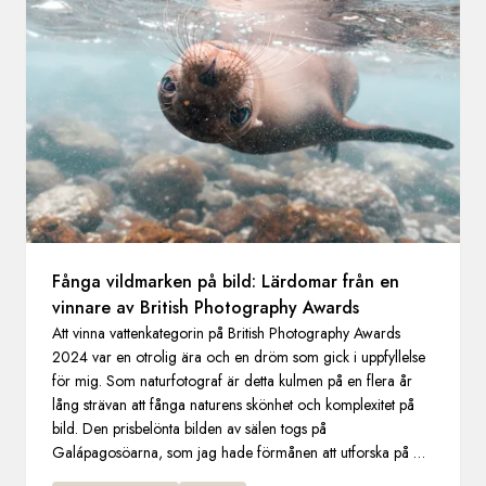
Sverige
Danmark
Norge
Fånga vildmarken på bild: Lärdomar från en
vinnare av British Photography Awards
Att vinna vattenkategorin på British Photography Awards
2024 var en otrolig ära och en dröm som gick i uppfyllelse
för mig. Som naturfotograf är detta kulmen på en flera år
lång strävan att fånga naturens skönhet och komplexitet på
bild. Den prisbelönta bilden av sälen togs på
Galápagosöarna, som jag hade förmånen att utforska på en
HX-expedition.