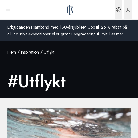
Boknin
Öppna meny
Erbjudanden i samband med 130-årsjubileet: Upp till 25 % rabatt på
all inclusive-expeditioner eller gratis uppgradering till svit.
Läs mer
Hem
Inspiration
Utflykt
Global
Australien
#
Utflykt
Storbritannien
USA
Tyskland
Schweiz
Sverige
Frankrike