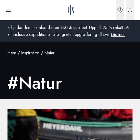
Boknin
Öppna meny
Erbjudanden i samband med 130-årsjubileet: Upp till 25 % rabatt på
all inclusive-expeditioner eller gratis uppgradering till svit.
Läs mer
Hem
Inspiration
Natur
Global
Australien
#
Natur
Storbritannien
USA
Tyskland
Schweiz
Sverige
Frankrike