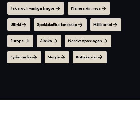
Fakta och vanliga fragor
Planera din resa
Utflykt
Spektakulära landskap
Hållbarhet
Europa
Alaska
Nordvästpassagen
Sydamerika
Norge
Brittiska öar