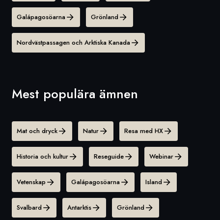
Galápagosöarna
Grönland
Nordvästpassagen och Arktiska Kanada
Mest populära ämnen
Mat och dryck
Natur
Resa med HX
Historia och kultur
Reseguide
Webinar
Vetenskap
Galápagosöarna
Island
Svalbard
Antarktis
Grönland