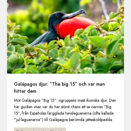
Galápagos djur: ”The big 15” och var man
hittar dem
Möt Galápagos ”Big 15”: ögruppens mest ikoniska djur. Den
här guiden visar var du har störst chans att se öarnas ”Big
15”, från Españolas färgglada havsleguanerna (ofta kallade
”jul-leguanerna”) till Galápagos berömda jättesköldpadda.