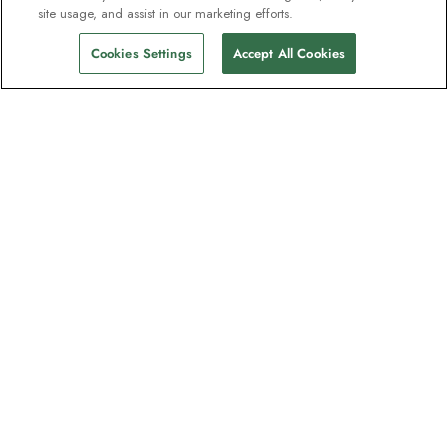
site usage, and assist in our marketing efforts.
Cookies Settings
Accept All Cookies
Nyhetsbrevet som utforskare
älskar
Gå med i en miljon prenumeranter –
registrera dig för destinationsguider,
erbjudanden och live webbinarier med
expeditionsexperter