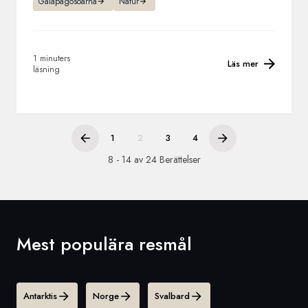
Galápagosöarna
Natur
1 minuters
Läs mer
läsning
1
2
3
4
8 - 14 av 24 Berättelser
Mest populära resmål
Antarktis
Norge
Svalbard