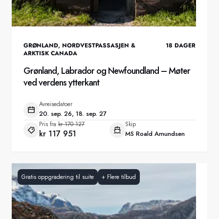
GRØNLAND
,
NORDVESTPASSASJEN &
18
DAGER
ARKTISK CANADA
Grønland, Labrador og Newfoundland – Møter
ved verdens ytterkant
Avreisedatoer
20. sep. 26, 18. sep. 27
Pris fra
kr 170 127
Skip
kr 117 951
MS Roald Amundsen
Gratis oppgradering til suite
+
Flere tilbud