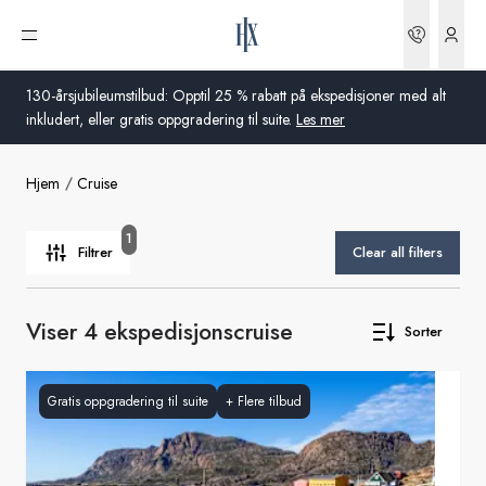
Finn drømmereisen din | HX Expeditions NO
Bestilli
Åpne meny
130-årsjubileumstilbud: Opptil 25 % rabatt på ekspedisjoner med alt
inkludert, eller gratis oppgradering til suite.
Les mer
Hjem
Cruise
Global
Australia
1
Filtrer
Clear all filters
Storbritannia
Viser 4 ekspedisjonscruise
Sorter
USA
Tyskland
Gratis oppgradering til suite
+
Flere tilbud
Sveits
Norge
Frankrike