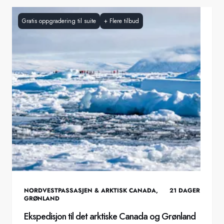
Gratis oppgradering til suite
+
Flere tilbud
NORDVESTPASSASJEN & ARKTISK CANADA
,
21
DAGER
GRØNLAND
Ekspedisjon til det arktiske Canada og Grønland