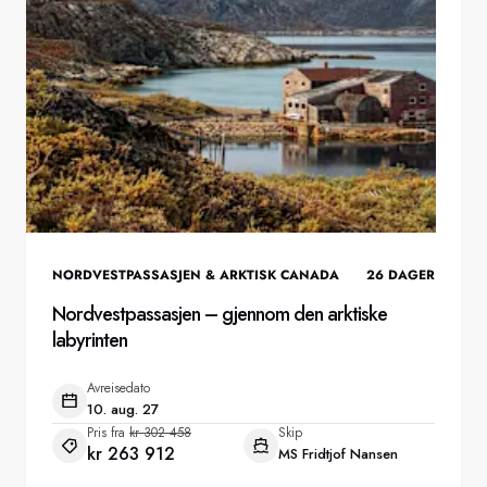
NORDVESTPASSASJEN & ARKTISK CANADA
26
DAGER
Nordvestpassasjen – gjennom den arktiske
labyrinten
Avreisedato
10. aug. 27
Pris fra
kr 302 458
Skip
kr 263 912
MS Fridtjof Nansen