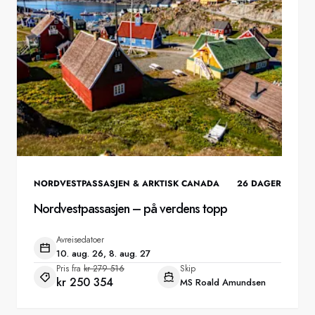
Sverige
Danmark
Norge
NORDVESTPASSASJEN & ARKTISK CANADA
26
DAGER
Nordvestpassasjen – på verdens topp
Avreisedatoer
10. aug. 26, 8. aug. 27
Pris fra
kr 279 516
Skip
kr 250 354
MS Roald Amundsen