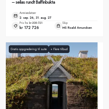
– seilas rundt Baffinbukta
Avreisedatoer
2. sep. 26, 31. aug. 27
Pris fra
kr 208 721
Skip
kr 172 726
MS Roald Amundsen
Gratis oppgradering til suite
+
Flere tilbud