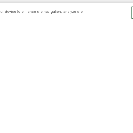
our device to enhance site navigation, analyze site
lsker
 – registrer deg for
ive webinarer med