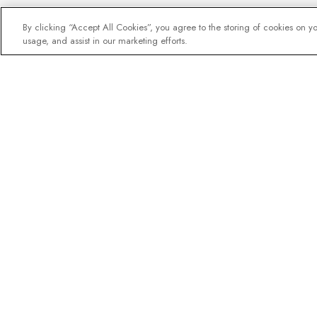
By clicking “Accept All Cookies”, you agree to the storing of cookies on y
usage, and assist in our marketing efforts.
Nyhetsbrevet som
oppdagelsesreisende e
Gjør som én million abonnenter
destinasjonsguider, tilbud og l
ekspedisjonseksperter