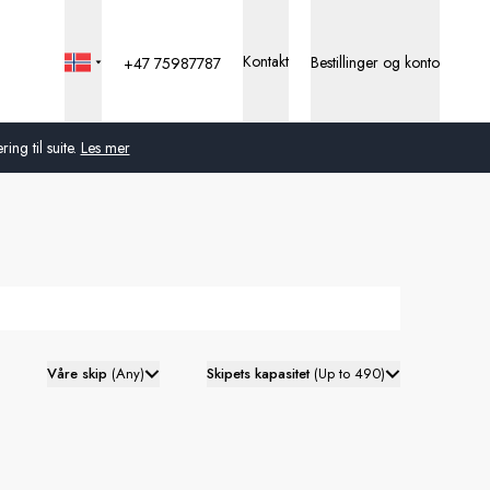
Kontakt
Bestillinger og konto
+47 75987787
ng til suite.
Les mer
Global
Australia
Storbritannia
USA
Våre skip
(
Any
)
Skipets kapasitet
(
Up to 490
)
Tyskland
Sveits