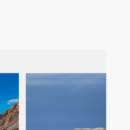
Frankrike
Sverige
Danmark
Norge