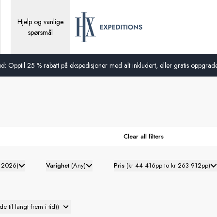
Hjelp og vanlige
spørsmål
d: Opptil 25 % rabatt på ekspedisjoner med alt inkludert, eller gratis oppgraderi
Clear all filters
i 2026
)
Varighet
(
Any
)
Pris
(
kr 44 416pp to kr 263 912pp
)
e til langt frem i tid)
)