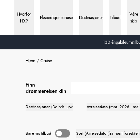
Hvorfor
Våre
Ekspedisjonscruise
Destinasjoner
Tilbud
HX?
skip
130-årsjubileumstilbu
Hjem
Cruise
Finn
drømmereisen din
Destinasjoner
(
De brit...
)
Avreisedato
(
mar. 2026 - ma
Bare vis tilbud
Sort
(
Avreisedato (fra nært foreståend